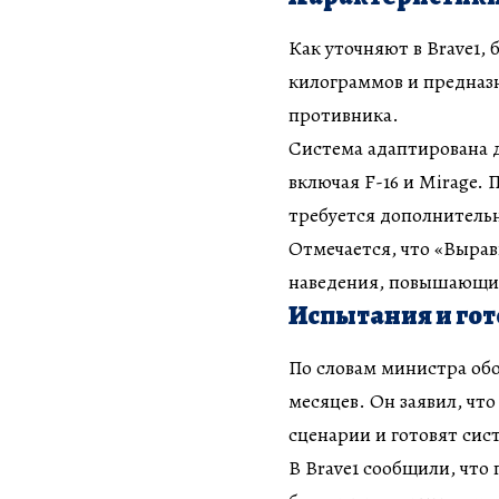
Как уточняют в Brave1,
килограммов и предназн
противника.
Система адаптирована д
включая F-16 и Mirage.
требуется дополнитель
Отмечается, что «Выра
наведения, повышающие
Испытания и го
По словам министра обо
месяцев. Он заявил, чт
сценарии и готовят сис
В Brave1 сообщили, что