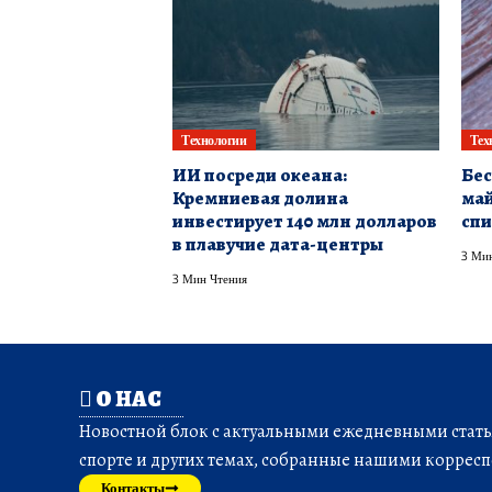
Технологии
Тех
ИИ посреди океана:
Бес
Кремниевая долина
май
инвестирует 140 млн долларов
спи
в плавучие дата-центры
3 Мин
3 Мин Чтения
О НАС
Новостной блок с актуальными ежедневными статья
спорте и других темах, собранные нашими корресп
Контакты