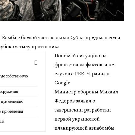
ин Бомба с боевой частью около 250 кг предназначена
глубоком тылу противника
Понимай ситуацию на
фронте из-за фактов, а не
слухов с РБК-Украина в
вую собственную
Google
Министр обороны Михаил
вооружения
Федоров заявил о
 к применению
завершении разработки
и применения
первой украинской
ВПК
планирующей авиабомбы