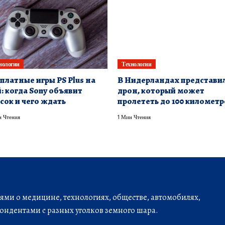
нологии
Технологии
платные игры PS Plus на
В Нидерландах представи
: когда Sony объявит
дрон, который может
сок и чего ждать
пролететь до 100 километр
 Чтения
1 Мин Чтения
ми о медицине, технологиях, обществе, автомобилях,
ондентами с разных уголков земного шара.