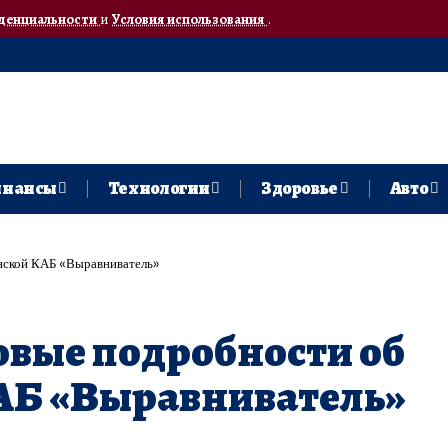
денциальности
и
Условия использования
.
нансы
Технологии
Здоровье
Авто
нской КАБ «Выравниватель»
овые подробности об
АБ «Выравниватель»