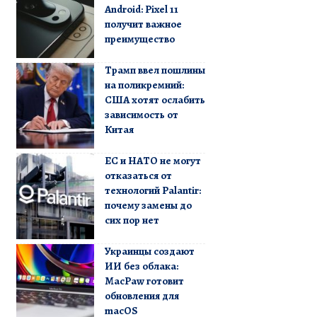
Android: Pixel 11
получит важное
преимущество
Трамп ввел пошлины
на поликремний:
США хотят ослабить
зависимость от
Китая
ЕС и НАТО не могут
отказаться от
технологий Palantir:
почему замены до
сих пор нет
Украинцы создают
ИИ без облака:
MacPaw готовит
обновления для
macOS