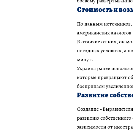
боевому развертыванию
Стоимость и во
По данным источников,
американских аналогов
В отличие от них, он м
погодных условиях, а п
минут.
Украина ранее использ
которые превращают о
боеприпасы увеличенно
Развитие собст
Создание «Выравнителя»
развитию собственного
зависимости от иностр