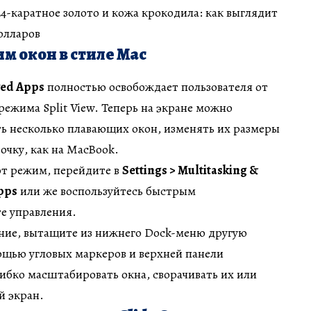
 24-каратное золото и кожа крокодила: как выглядит
долларов
м окон в стиле Mac
ed Apps
полностью освобождает пользователя от
режима Split View. Теперь на экране можно
ь несколько плавающих окон, изменять их размеры
очку, как на MacBook.
от режим, перейдите в
Settings > Multitasking &
pps
или же воспользуйтесь быстрым
е управления.
ие, вытащите из нижнего Dock-меню другую
ощью угловых маркеров и верхней панели
ибко масштабировать окна, сворачивать их или
й экран.