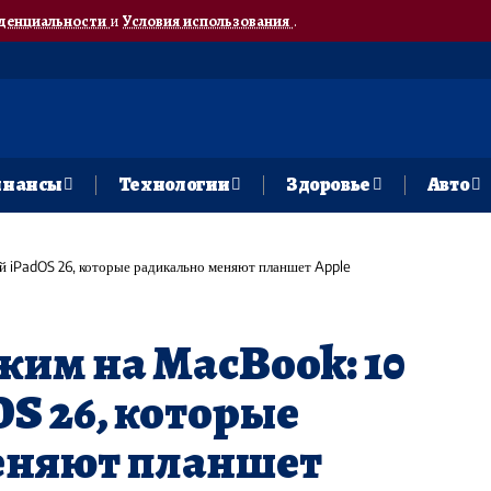
денциальности
и
Условия использования
.
нансы
Технологии
Здоровье
Авто
й iPadOS 26, которые радикально меняют планшет Apple
жим на MacBook: 10
S 26, которые
еняют планшет