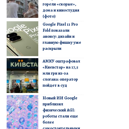
горели «скорые»,
дома и киностудия
(фото)
Google Pixel 11 Pro
Fold показали
анонсу: дизайн и
главную фишку уже
раскрыли
АМКУ оштрафовал
«Киевстар» на 17,5
млн грн из-за
слогана: оператор
пойдет в суд
Новый ИИ Google
приблизил
физический AGI:
роботы стали еще
более
самостоятельными