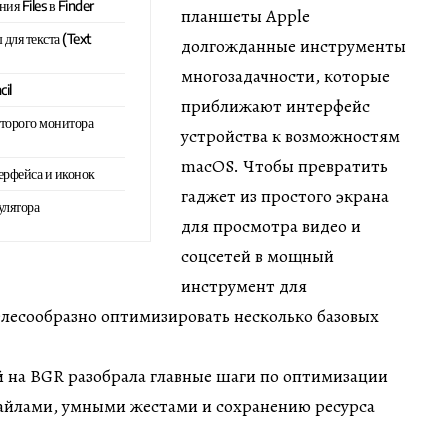
я Files в Finder
планшеты Apple
для текста (Text
долгожданные инструменты
многозадачности, которые
il
приближают интерфейс
второго монитора
устройства к возможностям
macOS. Чтобы превратить
ерфейса и иконок
гаджет из простого экрана
улятора
для просмотра видео и
соцсетей в мощный
инструмент для
елесообразно оптимизировать несколько базовых
й на BGR разобрала главные шаги по оптимизации
файлами, умными жестами и сохранению ресурса