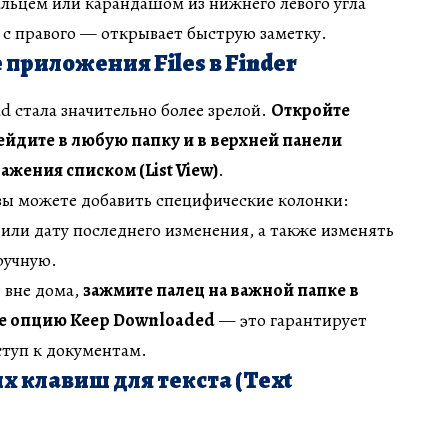
пальцем или карандашом из нижнего левого угла
а с правого — открывает быструю заметку.
приложения Files в Finder
d стала значительно более зрелой.
Откройте
ейдите в любую папку и в верхней панели
жения списком (List View)
.
вы можете добавить специфические колонки:
 или дату последнего изменения, а также изменять
ручную.
е вне дома,
зажмите палец на важной папке в
те опцию Keep Downloaded
— это гарантирует
туп к документам.
х клавиш для текста (Text