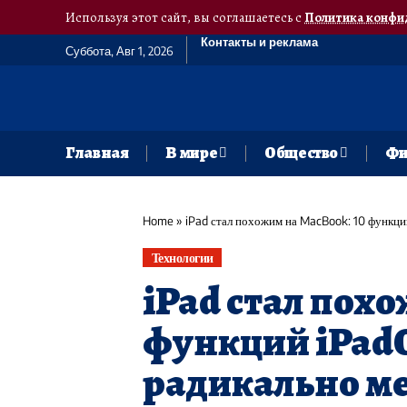
Используя этот сайт, вы соглашаетесь с
Политика конфи
Контакты и реклама
Суббота, Авг 1, 2026
Главная
В мире
Общество
Фи
Home
»
iPad стал похожим на MacBook: 10 функци
Технологии
iPad стал похо
функций iPadO
радикально м