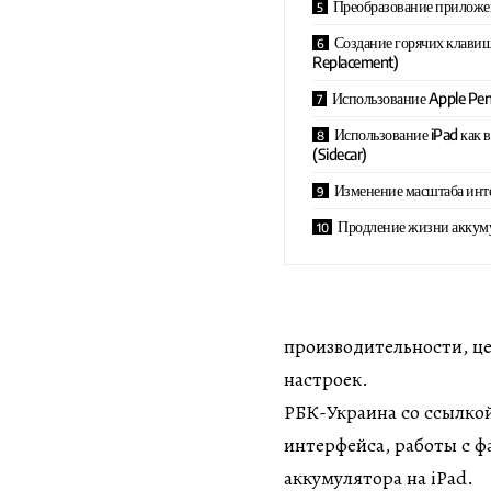
Преобразование приложени
Создание горячих клавиш 
Replacement)
Использование Apple Penc
Использование iPad как 
(Sidecar)
Изменение масштаба инт
Продление жизни аккум
производительности, ц
настроек.
РБК-Украина со ссылко
интерфейса, работы с 
аккумулятора на iPad.