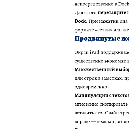
непосредственно в Dock
Для этого
перетащите н
Dock
. При нажатии она
формате «сетки» или же
Продвинутые же
Экран iPad поддержива
существенно экономят 
Множественный выбо
или строк в заметках, 
одновременно.
Манипуляции с тексто
мгновенно скопировать 
вставить его. Свайп тр
вправо — возвращает ег