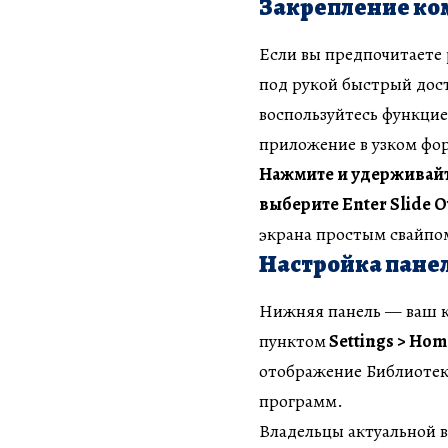
Закрепление ком
Если вы предпочитаете 
под рукой быстрый дост
воспользуйтесь функци
приложение в узком фор
Нажмите и удерживайте
выберите Enter Slide O
экрана простым свайпом
Настройка панел
Нижняя панель — ваш к
пунктом
Settings > Hom
отображение Библиотек
программ.
Владельцы актуальной в