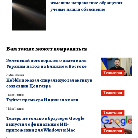
изменила направление обращения:
ученые нашли объяснение
Вам также может понравиться
Зеленский договорился о дизеле для
Украины на год на Ближнем Востоке
Технологии
2 Мин Чтения
Hubble показал спиральную галактику в
созвездии Центавра
Технологии
1 Мин Чтения
Twitter премьера Индии сломали
1 Мин Чтения
Технологии
Теперь не только в браузере: Google
выпустил официальные ИИ-
приложения для Windows и Mac
Технологии