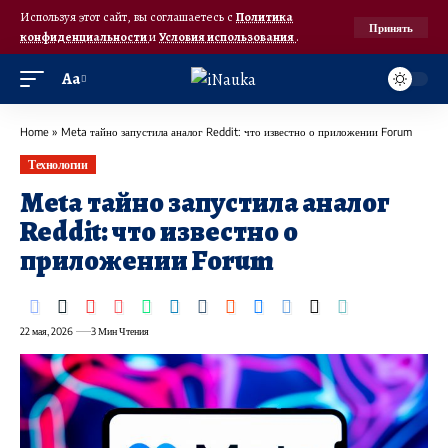
Используя этот сайт, вы соглашаетесь с
Политика
Принять
конфиденциальности
и
Условия использования
.
Аа
Home
»
Meta тайно запустила аналог Reddit: что известно о приложении Forum
Технологии
Meta тайно запустила аналог
Reddit: что известно о
приложении Forum
22 мая, 2026
3 Мин Чтения