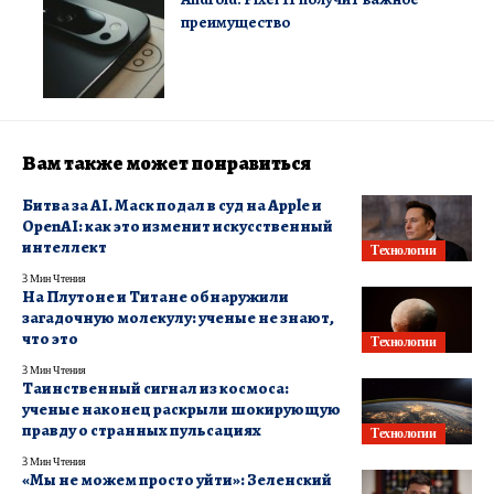
преимущество
Вам также может понравиться
Битва за AI. Маск подал в суд на Apple и
OpenAI: как это изменит искусственный
интеллект
Технологии
3 Мин Чтения
На Плутоне и Титане обнаружили
загадочную молекулу: ученые не знают,
что это
Технологии
3 Мин Чтения
Таинственный сигнал из космоса:
ученые наконец раскрыли шокирующую
правду о странных пульсациях
Технологии
3 Мин Чтения
«Мы не можем просто уйти»: Зеленский