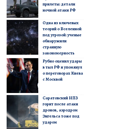
прилеты: детали
ночной атаки РФ
Одна из ключевых
теорий о Вселенной
под угрозой: ученые
обнаружили
странную
закономерность
Рубио оценил удары
в тыл РФ и упомянул
о переговорах Киева
с Москвой
Саратовский НПЗ
горит после атаки
дронов, аэродром
Энгельса тоже под
ударом