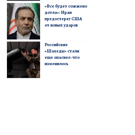
«Все будет сожжено
дотла»: Иран
предостерег США
от новых ударов
Российские
«Шахеды» стали
еще опаснее: что
изменилось