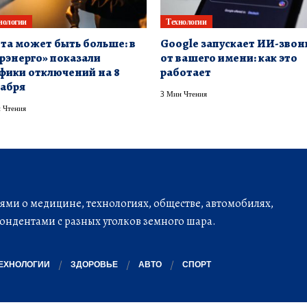
нологии
Технологии
та может быть больше: в
Google запускает ИИ-звон
рэнерго» показали
от вашего имени: как это
фики отключений на 8
работает
абря
3 Мин Чтения
 Чтения
ми о медицине, технологиях, обществе, автомобилях,
ондентами с разных уголков земного шара.
ЕХНОЛОГИИ
ЗДОРОВЬЕ
АВТО
СПОРТ