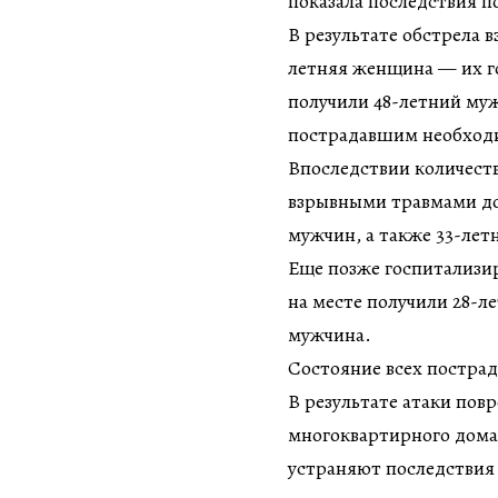
показала последствия 
В результате обстрела 
летняя женщина — их г
получили 48-летний му
пострадавшим необход
Впоследствии количеств
взрывными травмами дос
мужчин, а также 33-ле
Еще позже госпитализ
на месте получили 28-л
мужчина.
Состояние всех пострад
В результате атаки пов
многоквартирного дома
устраняют последствия 