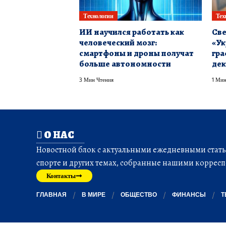
Технологии
Тех
ИИ научился работать как
Све
человеческий мозг:
«Ук
смартфоны и дроны получат
гра
больше автономности
дек
3 Мин Чтения
1 Мин
О НАС
Новостной блок с актуальными ежедневными статья
спорте и других темах, собранные нашими корресп
Контакты
ГЛАВНАЯ
В МИРЕ
ОБЩЕСТВО
ФИНАНСЫ
Т