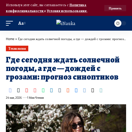
Используя этот сайт, вы соглашаетесь с
Политика
Принять
конфиденциальности
и
Условия использования
.
Аа
Home
»
Где сегодня ждать солнечной погоды, а где — дождей с грозами: прогноз синоптиков
Технологии
Где сегодня ждать солнечной
погоды, а где — дождей с
грозами: прогноз синоптиков
24 мая, 2026
1 Мин Чтения