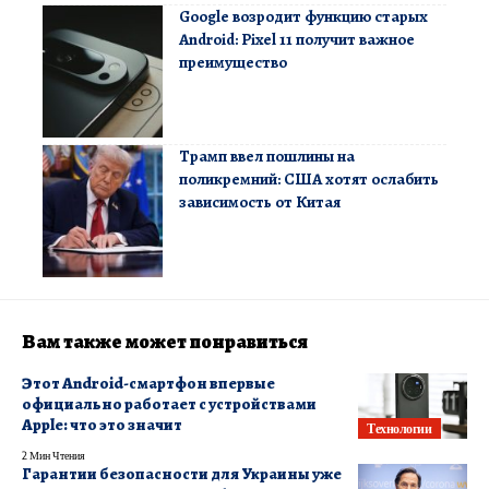
Google возродит функцию старых
Android: Pixel 11 получит важное
преимущество
Трамп ввел пошлины на
поликремний: США хотят ослабить
зависимость от Китая
Вам также может понравиться
Этот Android-смартфон впервые
официально работает с устройствами
Apple: что это значит
Технологии
2 Мин Чтения
Гарантии безопасности для Украины уже