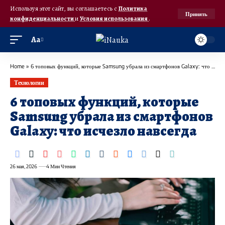
Используя этот сайт, вы соглашаетесь с
Политика
Принять
конфиденциальности
и
Условия использования
.
Аа
Home
»
6 топовых функций, которые Samsung убрала из смартфонов Galaxy: что исчезло навсегда
Технологии
6 топовых функций, которые
Samsung убрала из смартфонов
Galaxy: что исчезло навсегда
26 мая, 2026
4 Мин Чтения