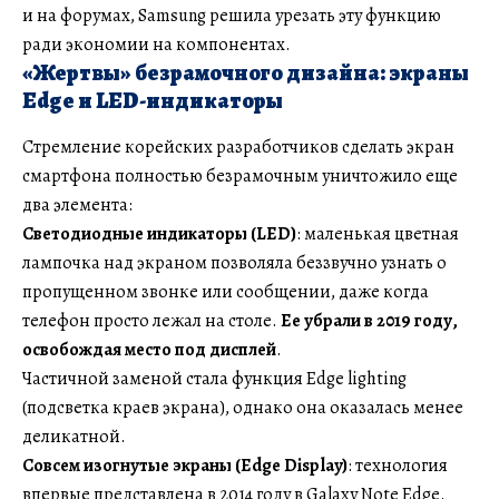
и на форумах, Samsung решила урезать эту функцию
ради экономии на компонентах.
«Жертвы» безрамочного дизайна: экраны
Edge и LED-индикаторы
Стремление корейских разработчиков сделать экран
смартфона полностью безрамочным уничтожило еще
два элемента:
Светодиодные индикаторы (LED)
: маленькая цветная
лампочка над экраном позволяла беззвучно узнать о
пропущенном звонке или сообщении, даже когда
телефон просто лежал на столе.
Ее убрали в 2019 году,
освобождая место под дисплей
.
Частичной заменой стала функция Edge lighting
(подсветка краев экрана), однако она оказалась менее
деликатной.
Совсем изогнутые экраны (Edge Display)
: технология
впервые представлена в 2014 году в Galaxy Note Edge.