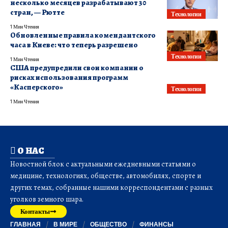
несколько месяцев разрабатывают 30
стран, — Рютте
Технологии
1 Мин Чтения
Обновленные правила комендантского
часа в Киеве: что теперь разрешено
Технологии
1 Мин Чтения
США предупредили свои компании о
рисках использования программ
«Касперского»
Технологии
1 Мин Чтения
О НАС
Новостной блок с актуальными ежедневными статьями о
медицине, технологиях, обществе, автомобилях, спорте и
других темах, собранные нашими корреспондентами с разных
уголков земного шара.
Контакты
ГЛАВНАЯ
В МИРЕ
ОБЩЕСТВО
ФИНАНСЫ