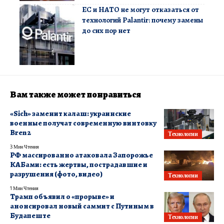
ЕС и НАТО не могут отказаться от
технологий Palantir: почему замены
до сих пор нет
Вам также может понравиться
«Sich» заменит калаш: украинские
военные получат современную винтовку
Bren 2
Технологии
3 Мин Чтения
РФ массированно атаковала Запорожье
КАБами: есть жертвы, пострадавшие и
разрушения (фото, видео)
Технологии
1 Мин Чтения
Трамп объявил о «прорыве» и
анонсировал новый саммит с Путиным в
Будапеште
Технологии