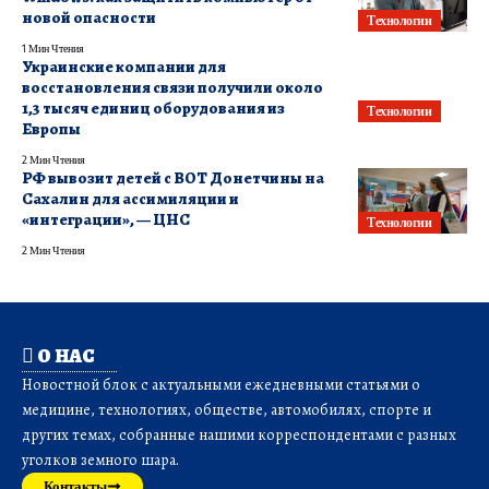
новой опасности
Технологии
1 Мин Чтения
Украинские компании для
восстановления связи получили около
1,3 тысяч единиц оборудования из
Технологии
Европы
2 Мин Чтения
РФ вывозит детей с ВОТ Донетчины на
Сахалин для ассимиляции и
«интеграции», — ЦНС
Технологии
2 Мин Чтения
О НАС
Новостной блок с актуальными ежедневными статьями о
медицине, технологиях, обществе, автомобилях, спорте и
других темах, собранные нашими корреспондентами с разных
уголков земного шара.
Контакты