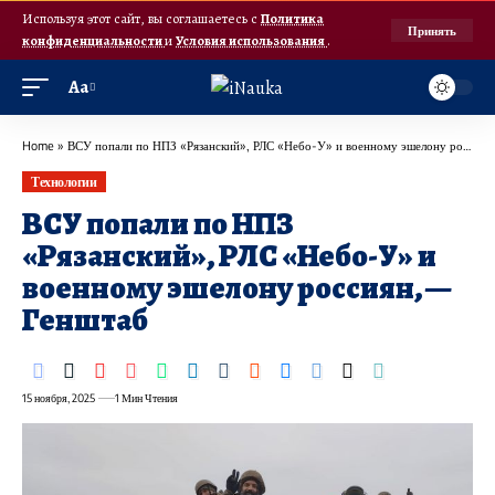
Используя этот сайт, вы соглашаетесь с
Политика
Принять
конфиденциальности
и
Условия использования
.
Аа
Home
»
ВСУ попали по НПЗ «Рязанский», РЛС «Небо-У» и военному эшелону россиян, — Генштаб
Технологии
ВСУ попали по НПЗ
«Рязанский», РЛС «Небо-У» и
военному эшелону россиян, —
Генштаб
15 ноября, 2025
1 Мин Чтения