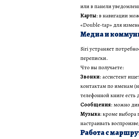
или в панели уведомлен
Карты
: в навигации мо
«Double-tap» для измен
Медиа и коммун
Siri устраняет потребн
переписки.
Что вы получаете:
Звонки
: ассистент ище
контактам по именам (н
телефонной книге есть д
Сообщения
: можно дик
Музыка
: кроме выбора 
настраивать воспроизве
Работа с маршр