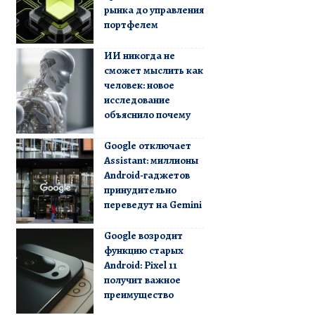
рынка до управления
портфелем
ИИ никогда не
сможет мыслить как
человек: новое
исследование
объяснило почему
Google отключает
Assistant: миллионы
Android-гаджетов
принудительно
переведут на Gemini
Google возродит
функцию старых
Android: Pixel 11
получит важное
преимущество