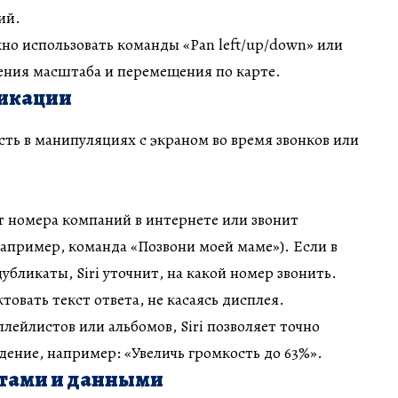
ий.
жно использовать команды «Pan left/up/down» или
ения масштаба и перемещения по карте.
икации
ость в манипуляциях с экраном во время звонков или
т номера компаний в интернете или звонит
апример, команда «Позвони моей маме»). Если в
убликаты, Siri уточнит, на какой номер звонить.
товать текст ответа, не касаясь дисплея.
плейлистов или альбомов, Siri позволяет точно
дение, например: «Увеличь громкость до 63%».
утами и данными