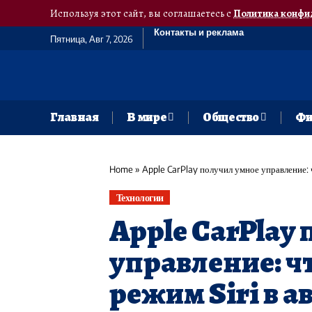
Используя этот сайт, вы соглашаетесь с
Политика конфи
Контакты и реклама
Пятница, Авг 7, 2026
Главная
В мире
Общество
Фи
Home
»
Apple CarPlay получил умное управление: 
Технологии
Apple CarPlay
управление: ч
режим Siri в а