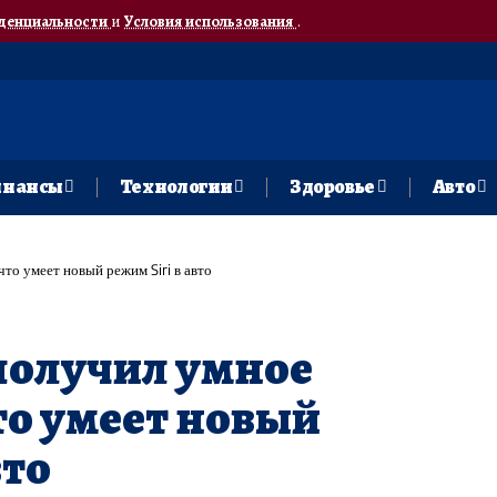
денциальности
и
Условия использования
.
нансы
Технологии
Здоровье
Авто
что умеет новый режим Siri в авто
 получил умное
то умеет новый
вто