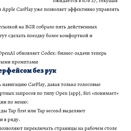
ожидается в iOS 27, текущая
в Apple CarPlay уже позволяет эффективно управлять
ссылкой на BGR собрало пять действенных
гут сделать поездку более комфортной и
 OpenAI обновляет Codex: бизнес-задачи теперь
тыми промптами
ерфейсом без рук
 навигацию CarPlay, давая только голосовые
тных запросов по типу Open [app], Siri «понимает»
ции по меню:
нды Tap first или Tap second выделяют
и в ряду.
ht позволяют переключать страницы на рабочем столе