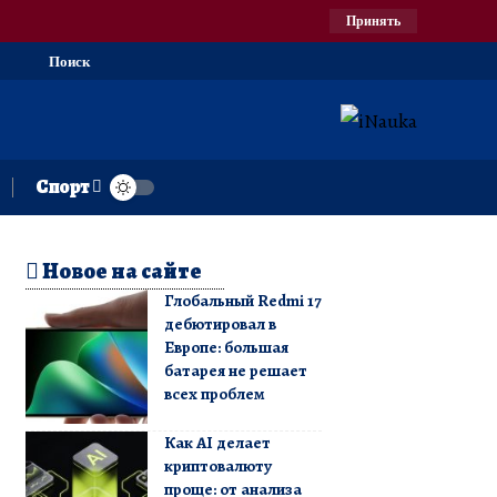
Принять
Поиск
Спорт
Новое на сайте
Глобальный Redmi 17
дебютировал в
Европе: большая
батарея не решает
всех проблем
Как AI делает
криптовалюту
проще: от анализа