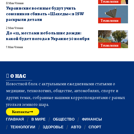
Технологии
8 Мин Чтения
Украинские военные будут учить
союзников сбивать «Шахеды»: в ISW
раскрыли детали
Технологии
2 Мин Чтения
До +12, местами небольшие дожди:
какой будет погода в Украине 30 ноября
Технологии
1 Мин Чтения
О НАС
Новостной блок с актуальными ежедневными статьями о
медицине, технологиях, обществе, автомобилях, спорте и
других темах, собранные нашими корреспондентами с разных
уголков земного шара.
Контакты
ГЛАВНАЯ
В МИРЕ
ОБЩЕСТВО
ФИНАНСЫ
ТЕХНОЛОГИИ
ЗДОРОВЬЕ
АВТО
СПОРТ