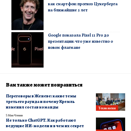
как смартфон: прогноз Цукерберга
на ближайшие 5 лет
Google показала Pixel 11 Pro до
презентации: что уже известно о
новом флагмане
Вам также может понравиться
Переговоры в Женеве: какие темы
третьего раунда и почему Кремль
изменил состав команды
Технологии
5 Мин Чтения
Не только ChatGPT. Как работают
ведущие ИИ-модели и в чем их секрет