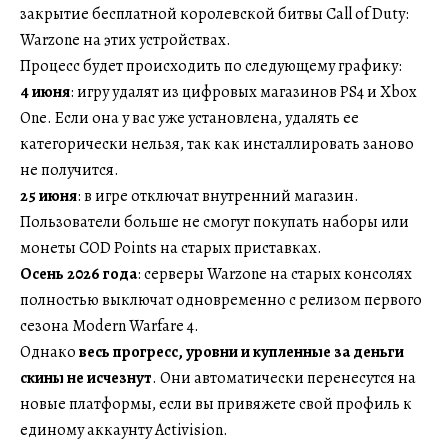
закрытие бесплатной королевской битвы Call of Duty:
Warzone на этих устройствах.
Процесс будет происходить по следующему графику:
4 июня
: игру удалят из цифровых магазинов PS4 и Xbox
One. Если она у вас уже установлена, удалять ее
категорически нельзя, так как инсталлировать заново
не получится.
25 июня
: в игре отключат внутренний магазин.
Пользователи больше не смогут покупать наборы или
монеты COD Points на старых приставках.
Осень 2026 года
: серверы Warzone на старых консолях
полностью выключат одновременно с релизом первого
сезона Modern Warfare 4.
Однако
весь прогресс, уровни и купленные за деньги
скины не исчезнут
. Они автоматически перенесутся на
новые платформы, если вы привяжете свой профиль к
единому аккаунту Activision.