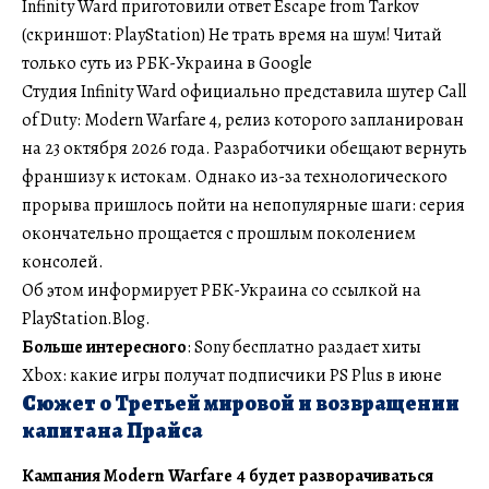
Infinity Ward приготовили ответ Escape from Tarkov
(скриншот: PlayStation) Не трать время на шум! Читай
только суть из РБК-Украина в Google
Студия Infinity Ward официально представила шутер Call
of Duty: Modern Warfare 4, релиз которого запланирован
на 23 октября 2026 года. Разработчики обещают вернуть
франшизу к истокам. Однако из-за технологического
прорыва пришлось пойти на непопулярные шаги: серия
окончательно прощается с прошлым поколением
консолей.
Об этом информирует РБК-Украина со ссылкой на
PlayStation.Blog.
Больше интересного
: Sony бесплатно раздает хиты
Xbox: какие игры получат подписчики PS Plus в июне
Сюжет о Третьей мировой и возвращении
капитана Прайса
Кампания Modern Warfare 4 будет разворачиваться