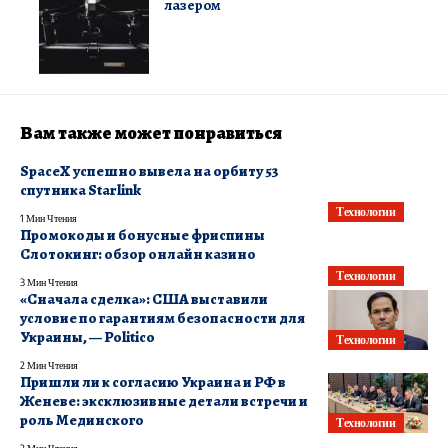
лазером
Вам также может понравиться
SpaceX успешно вывела на орбиту 53
спутника Starlink
Технологии
1 Мин Чтения
Промокоды и бонусные фриспины
Слотокинг: обзор онлайн казино
Технологии
3 Мин Чтения
«Сначала сделка»: США выставили
условие по гарантиям безопасности для
Украины, — Politico
Технологии
2 Мин Чтения
Пришли ли к согласию Украина и РФ в
Женеве: эксклюзивные детали встречи и
роль Мединского
Технологии
2 Мин Чтения