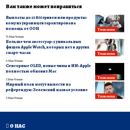
Вам также может понравиться
Выплаты до 10 800 гривен или продукты:
кому из украинцев гарантирована
помощь от ООН
Технологии
15 Мин Чтения
Больше чем аксессуар: 5 уникальных
фишек Apple Watch, которых нет в других
смарт-часах
Технологии
4 Мин Чтения
Сенсорные OLED, новые чипы и ИИ: Apple
полностью обновит Mac
Технологии
3 Мин Чтения
Мирный план могут вынести на
референдум: Зеленский назвал условие
Технологии
3 Мин Чтения
О НАС