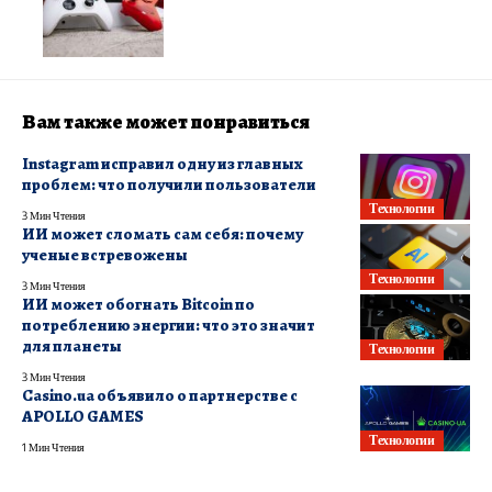
Вам также может понравиться
Instagram исправил одну из главных
проблем: что получили пользователи
Технологии
3 Мин Чтения
ИИ может сломать сам себя: почему
ученые встревожены
Технологии
3 Мин Чтения
ИИ может обогнать Bitcoin по
потреблению энергии: что это значит
для планеты
Технологии
3 Мин Чтения
Casino.ua объявило о партнерстве с
APOLLO GAMES
Технологии
1 Мин Чтения