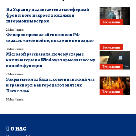
На Украину надвигается атмосферный
фронт: кого накроет дождями и
штормовым ветром
Технологии
2 Мин Чтения
Федоров призвал айтишников РФ
сказать «нет» войне, пока еще не поздно
Технологии
3 Мин Чтения
Microsoft рассказала, почему старые
компьютеры на Windows тормозят: всему
виной 2 функции
Технологии
2 Мин Чтения
Закрытые кладбища, комендантский час
и транспорт: как города готовятся к
Пасхе-2026
Технологии
5 Мин Чтения
О НАС