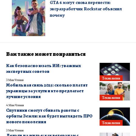
GTA 6 могут снова перенести:
эксразработчик Rockstar объяснил
почему
Вам также может понравиться
Как безопасно юзать ИИ: 7 важных
экспертных советов
Технологии
3 Мин Чтения
Мобильная связь 2025: сколько платят
украинцы за услуги и кто предлагает
лучшие условия
Технологии
4 Мин Чтения
Спутники смогут сбивать ракеты с
орбиты Земли: как будет выглядеть ПРО
нового поколения
Технологии
3 Мин Чтения
Деньги на жилье: как ветеранам с