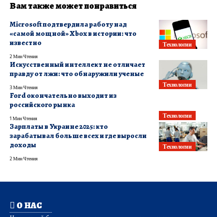
Вам также может понравиться
Microsoft подтвердила работу над
«самой мощной» Xbox в истории: что
известно
Технологии
2 Мин Чтения
Искусственный интеллект не отличает
правду от лжи: что обнаружили ученые
Технологии
3 Мин Чтения
Ford окончательно выходит из
российского рынка
Технологии
1 Мин Чтения
Зарплаты в Украине 2025: кто
зарабатывал больше всех и где выросли
доходы
Технологии
2 Мин Чтения
О НАС