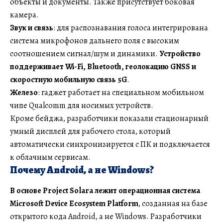
объекты и документы. Также присутствует боковая
камера.
Звук и связь
: для распознавания голоса интегрирована
система микрофонов дальнего поля с высоким
соотношением сигнал/шум и динамики.
Устройство
поддерживает Wi-Fi, Bluetooth, геолокацию GNSS и
скоростную мобильную связь 5G
.
Железо
: гаджет работает на специальном мобильном
чипе Qualcomm для носимых устройств.
Кроме бейджа, разработчики показали стационарный
умный дисплей для рабочего стола, который
автоматически синхронизируется с ПК и подключается
к облачным сервисам.
Почему Android, а не Windows?
В основе Project Solara лежит операционная система
Microsoft Device Ecosystem Platform
, созданная на базе
открытого кода Android, а не Windows. Разработчики