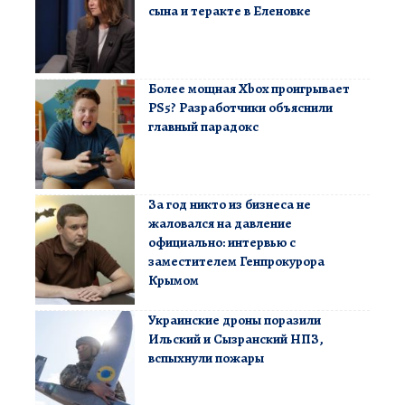
сына и теракте в Еленовке
Более мощная Xbox проигрывает
PS5? Разработчики объяснили
главный парадокс
За год никто из бизнеса не
жаловался на давление
официально: интервью с
заместителем Генпрокурора
Крымом
Украинские дроны поразили
Ильский и Сызранский НПЗ,
вспыхнули пожары