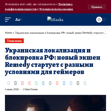
Используя этот сайт, вы соглашаетесь с
Политика
Принять
конфиденциальности
и
Условия использования
.
Аа
Home
»
Украинская локализация и блокировка РФ: новый экшен Remedy стартует с разными условиями для геймеров
Технологии
Украинская локализация и
блокировка РФ: новый экшен
Remedy стартует с разными
условиями для геймеров
4 июня, 2026
2 Мин Чтения