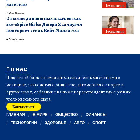
известно
Технологии
2 Мин Чтения
От мини до изящных платьев: как
экс-«Spice Girls» Джери Халлиуэлл
повторяет стиль Кейт Миддлтон
Технологии
4 Мин Чтения
О НАС
Новостной блок с актуальными ежедневными статьями о
медицине, технологиях, обществе, автомобилях, спорте и
других темах, собранные нашими корреспондентами с разных
уголков земного шара.
Контакты
ГЛАВНАЯ
В МИРЕ
ОБЩЕСТВО
ФИНАНСЫ
ТЕХНОЛОГИИ
ЗДОРОВЬЕ
АВТО
СПОРТ