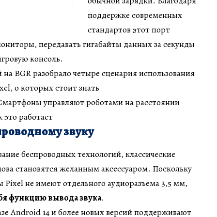
обычной зарядки. Благодаря
поддержке современных
стандартов этот порт
ониторы, передавать гигабайты данных за секунды
игровую консоль.
 на BGR разобрало четыре сценария использования
xel, о которых стоит знать
 Смартфоны управляют роботами на расстоянии
 это работает
проводному звуку
ание беспроводных технологий, классические
ова становятся желанным аксессуаром. Поскольку
Pixel не имеют отдельного аудиоразъема 3,5 мм,
ебя функцию вывода звука
.
зе Android 14 и более новых версий поддерживают