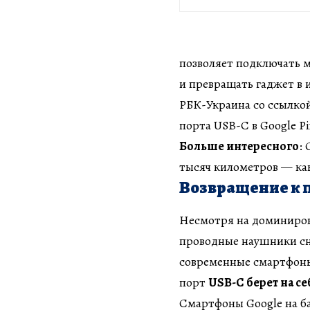
позволяет подключать м
и превращать гаджет в 
РБК-Украина со ссылкой
порта USB-C в Google Pi
Больше интересного
:
тысяч километров — как
Возвращение к 
Несмотря на доминиров
проводные наушники сн
современные смартфоны 
порт
USB-C берет на с
Смартфоны Google на ба