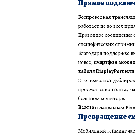
Прямое подключ
Беспроводная трансляци
работает не во всех пр
Проводное соединение с
специфических стримин
Благодаря поддержке вы
новее,
смартфон можно
кабеля DisplayPort ил
Это позволяет дублиров
просмотра контента, вы
большом мониторе.
Важно
: владельцам Pix
Превращение см
Мобильный гейминг част