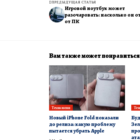
ПРЕДЫДУЩАЯ СТАТЬЯ
Игровой ноутбук может
разочаровать: насколько он о
от ПК
Вам также может понравиться
Технологии
Тех
Новый iPhone Fold показали
Буд
до релиза: какую проблему
Зел
пытается убрать Apple
про
ата