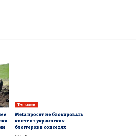
Технологии
лее
Meta просят не блокировать
аки
контент украинских
ии
блоггеров в соцсетях