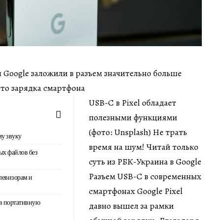
ин Google заложили в разъем значительно больше
сто зарядка смартфона
USB-C в Pixel обладает
полезными функциями
(фото: Unsplash) Не трать
у звуку
время на шум! Читай только
ых файлов без
суть из РБК-Украина в Google
Разъем USB-C в современных
левизорам и
смартфонах Google Pixel
в портативную
давно вышел за рамки