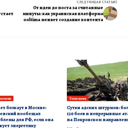
СЛЕДУЮЩАЯ СТАТЬЯ
От идеи до поста за считанные
тстает
минуты: как украинская платформа
ooltima меняет создание контента
нологии
Технологии
ет блэкаут в Москве:
Сутки адских штурмов: бо
енский пообещал
130 боев и непрерывные ат
блемы для РФ, если она
на Покровском направлен
кует энергетику