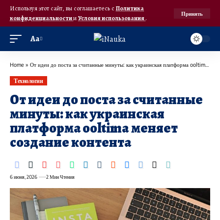
Используя этот сайт, вы соглашаетесь с
Политика
Принять
конфиденциальности
и
Условия использования
.
Аа
Home
»
От идеи до поста за считанные минуты: как украинская платформа ooltima меняет создание контента
Технологии
От идеи до поста за считанные
минуты: как украинская
платформа ooltima меняет
создание контента
6 июня, 2026
2 Мин Чтения