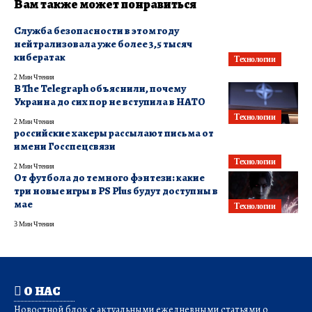
Вам также может понравиться
Служба безопасности в этом году
нейтрализовала уже более 3,5 тысяч
кибератак
Технологии
2 Мин Чтения
В The Telegraph объяснили, почему
Украина до сих пор не вступила в НАТО
Технологии
2 Мин Чтения
российские хакеры рассылают письма от
имени Госспецсвязи
Технологии
2 Мин Чтения
От футбола до темного фэнтези: какие
три новые игры в PS Plus будут доступны в
мае
Технологии
3 Мин Чтения
О НАС
Новостной блок с актуальными ежедневными статьями о