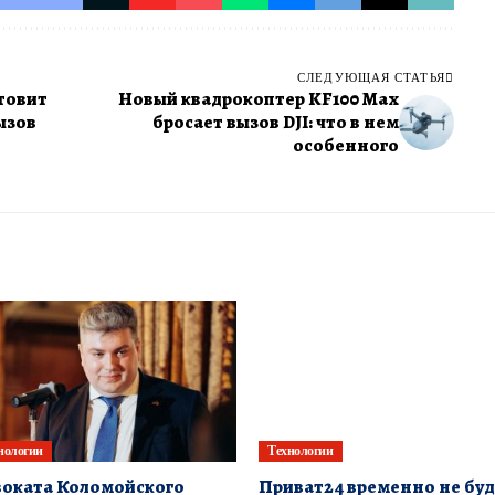
СЛЕДУЮЩАЯ СТАТЬЯ
отовит
Новый квадрокоптер KF100 Max
ызов
бросает вызов DJI: что в нем
особенного
нологии
Технологии
оката Коломойского
Приват24 временно не бу