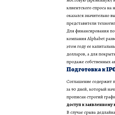
мостовую (временную) 
клиентского спроса на 
оказался значительно в
представители техногиг
Для финансирования п
компания Alphabet раз
этом году ее капитальн
долларов, а для покрыт
продаже собственных а
Подготовка к IP
Соглашение содержит п
за 90 дней, который нач
прописан строгий графи
доступ к заявленному 
В случае срыва дедлайн