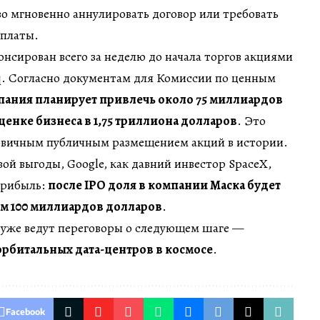
во мгновенно аннулировать договор или требовать
платы.
нсирован всего за неделю до начала торгов акциями
q. Согласно документам для Комиссии по ценным
пания планирует привлечь около 75 миллиардов
енке бизнеса в 1,75 триллиона долларов
. Это
вичным публичным размещением акций в истории.
й выгоды, Google, как давний инвестор SpaceX,
прибыль:
после IPO доля в компании Маска будет
ем 100 миллиардов долларов
.
 уже ведут переговоры о следующем шаге —
орбитальных дата-центров в космосе
.
Facebook