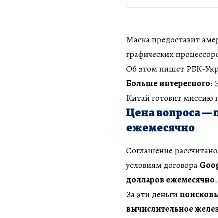
Маска предоставит амер
графических процессор
Об этом пишет РБК-Укр
Больше интересного
:
Китай готовит миссию 
Цена вопроса — 
ежемесячно
Соглашение рассчитано н
условиям договора
Goog
долларов ежемесячно
.
За эти деньги
поисковы
вычислительное желе