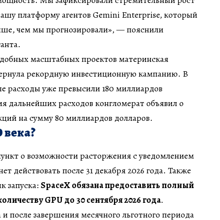
мощность. Мы зафиксировали стремительный рост
нашу платформу агентов Gemini Enterprise, который
ыше, чем мы прогнозировали», — пояснили
анта.
одобных масштабных проектов материнская
вернула рекордную инвестиционную кампанию. В
ые расходы уже превысили 180 миллиардов
ия дальнейших расходов конгломерат объявил о
кций на сумму 80 миллиардов долларов.
O века?
ункт о возможности расторжения с уведомлением
нет действовать после 31 декабря 2026 года. Также
к запуска:
SpaceX обязана предоставить полный
количеству GPU до 30 сентября 2026 года
.
а и после завершения месячного льготного периода