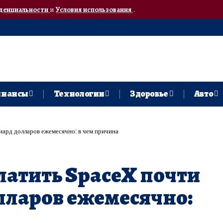
денциальности
и
Условия использования
.
нансы
Технологии
Здоровье
Авто
лиард долларов ежемесячно: в чем причина
платить SpaceX почти
лларов ежемесячно: