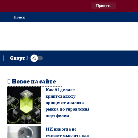
Принять
Поиск
Спорт
Новое на сайте
Как AI делает
криптовалюту
проще: от анализа
рынка до управления
портфелем
ИИ никогда не
сможет мыслить как