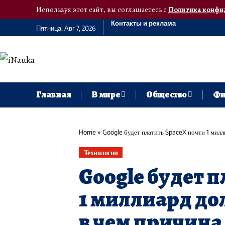
Используя этот сайт, вы соглашаетесь с
Политика конфи
Контакты и реклама
Пятница, Авг 7, 2026
Главная
В мире
Общество
Фи
Home
»
Google будет платить SpaceX почти 1 мил
Технологии
Google будет 
1 миллиард до
в чем причина