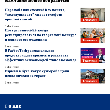
Вам также может понравиться
Паранойя или слежка? Как понять,
“подслушивает” ли вас телефон:
простой способ
Технологии
5 Мин Чтения
Поступление-2026: когда
регистрироваться на творческий конкурс
и для кого его отменили
Технологии
2 Мин Чтения
В Favbet Tech рассказали, как
предотвращать кризисы и развивать
эффективное взаимодействие в команде
Технологии
3 Мин Чтения
Взрывы в Буче: какую сумму обещали
исполнителю за теракт
Технологии
2 Мин Чтения
О НАС