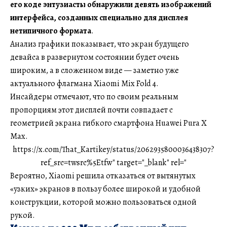
его коде энтузиасты обнаружили девять изображений
интерфейса, созданных специально для дисплея
нетипичного формата
.
Анализ графики показывает, что экран будущего
девайса в развернутом состоянии будет очень
широким, а в сложенном виде — заметно уже
актуального флагмана Xiaomi Mix Fold 4.
Инсайдеры отмечают, что по своим реальным
пропорциям этот дисплей почти совпадает с
геометрией экрана гибкого смартфона Huawei Pura X
Max.
https://x.com/That_Kartikey/status/2062935800036438307?
ref_src=twsrc%5Etfw" target="_blank" rel="
Вероятно, Xiaomi решила отказаться от вытянутых
«узких» экранов в пользу более широкой и удобной
конструкции, которой можно пользоваться одной
рукой.