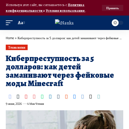
Используя этот сайт, вы соглашаетесь с
Политика
Принять
конфиденциальности
и
Условия использования
.
Аа
Home
»
Киберпреступность за 5 долларов: как детей заманивают через фейковые моды Minecraft
Технологии
Киберпреступность за 5
долларов: как детей
заманивают через фейковые
моды Minecraft
9 июня, 2026
4 Мин Чтения