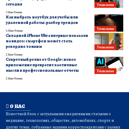
сегодня
Технологии
1 Мин Чтения
Как выбрать ноутбук для учебы или
удаленной работы: разбор трендов
Технологии
4 Мин Чтения
Складной iPhone Ultra впервые показали
на видео: смартфон может стать
рекордно тонким
Технологии
2 Мин Чтения
Секретный релиз от Google: новое
приложение превратит хаотичные
мысли в профессиональные отчеты
Технологии
2 Мин Чтения
О НАС
Новостной блок с актуальными ежедневными статьями о
медицине, технологиях, обществе, автомобилях, спорте и
других темах, собранные нашими корреспондентами с разных