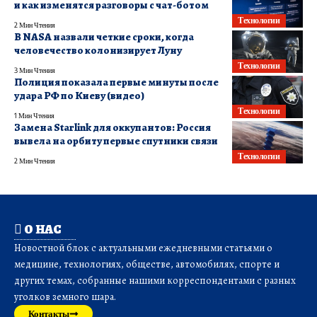
и как изменятся разговоры с чат-ботом
Технологии
2 Мин Чтения
В NASA назвали четкие сроки, когда
человечество колонизирует Луну
Технологии
3 Мин Чтения
Полиция показала первые минуты после
удара РФ по Киеву (видео)
Технологии
1 Мин Чтения
Замена Starlink для оккупантов: Россия
вывела на орбиту первые спутники связи
Технологии
2 Мин Чтения
О НАС
Новостной блок с актуальными ежедневными статьями о
медицине, технологиях, обществе, автомобилях, спорте и
других темах, собранные нашими корреспондентами с разных
уголков земного шара.
Контакты