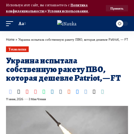
Используя этот сайт, вы соглашаетесь с
Политика
Принять
конфиденциальности
и
Условия использования
.
Аа
Home
»
Украина испытала собственную ракету ПВО, которая дешевле Patriot, — FT
Технологии
Украина испытала
собственную ракету ПВО,
которая дешевле Patriot, — FT
11 июня, 2026
3 Мин Чтения