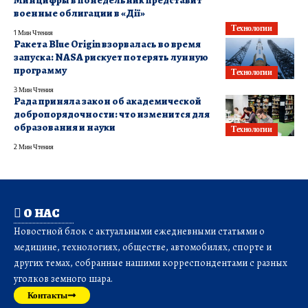
военные облигации в «Дії»
Технологии
1 Мин Чтения
Ракета Blue Origin взорвалась во время
запуска: NASA рискует потерять лунную
программу
Технологии
3 Мин Чтения
Рада приняла закон об академической
добропорядочности: что изменится для
образования и науки
Технологии
2 Мин Чтения
О НАС
Новостной блок с актуальными ежедневными статьями о
медицине, технологиях, обществе, автомобилях, спорте и
других темах, собранные нашими корреспондентами с разных
уголков земного шара.
Контакты