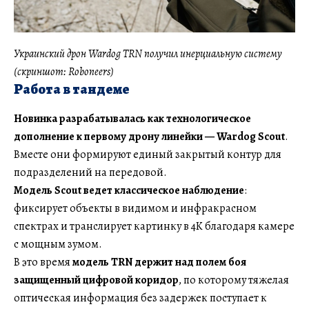
Украинский дрон Wardog TRN получил инерциальную систему
(скриншот: Roboneers)
Работа в тандеме
Новинка разрабатывалась как технологическое
дополнение к первому дрону линейки — Wardog Scout
.
Вместе они формируют единый закрытый контур для
подразделений на передовой.
Модель Scout ведет классическое наблюдение
:
фиксирует объекты в видимом и инфракрасном
спектрах и транслирует картинку в 4K благодаря камере
с мощным зумом.
В это время
модель TRN держит над полем боя
защищенный цифровой коридор
, по которому тяжелая
оптическая информация без задержек поступает к