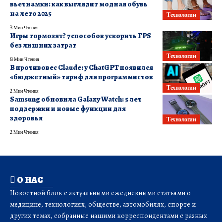
вьетнамки: как выглядит модная обувь
на лето 2025
Технологии
3 Мин Чтения
Игры тормозят? 7 способов ускорить FPS
без лишних затрат
Технологии
8 Мин Чтения
В противовес Claude: у ChatGPT появился
«бюджетный» тариф для программистов
Технологии
2 Мин Чтения
Samsung обновила Galaxy Watch: 5 лет
поддержки и новые функции для
здоровья
Технологии
2 Мин Чтения
О НАС
Новостной блок с актуальными ежедневными статьями о
медицине, технологиях, обществе, автомобилях, спорте и
других темах, собранные нашими корреспондентами с разных