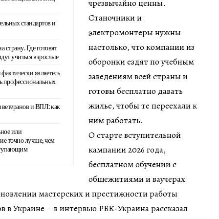
чрезвычайно ценны.
Станочники и
ельных стандартов и
электромонтеры нужны
настолько, что компании из
а страну. Где готовят
идут учиться взрослые
оборонки ездят по учебным
 фактически являетесь
заведениям всей страны и
ь профессиональных
готовы бесплатно давать
жилье, чтобы те переехали к
я ветеранов и ВПЛ: как
ним работать.
ное или
О старте вступительной
ие точно лучше, чем
кампании 2026 года,
ступающим
бесплатном обучении с
общежитиями и ваучерах
обновлении мастерских и престижности работы
в в Украине – в интервью РБК-Украина рассказал