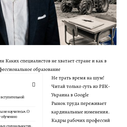
мин Каких специалистов не хватает стране и как в
фессиональное образование
Не трать время на шум!
Читай только суть из РБК-
Украина в Google
О вступительной
Рынок труда переживает
кардинальные изменения.
ы не научитесь». О
у обучению
Кадры рабочих профессий
ых специальностях,