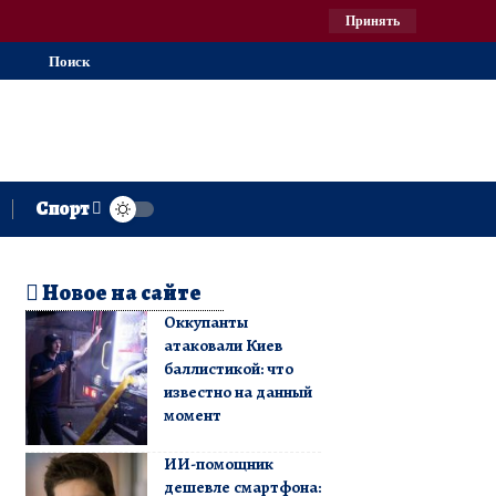
Принять
Поиск
Спорт
Новое на сайте
Оккупанты
атаковали Киев
баллистикой: что
известно на данный
момент
ИИ-помощник
дешевле смартфона: