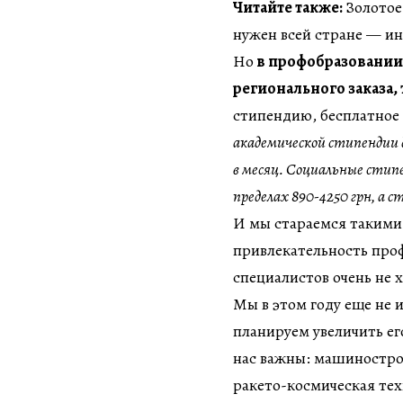
Читайте также:
Золотое
нужен всей стране — и
Но
в профобразовании 
регионального заказа, 
стипендию, бесплатно
академической стипендии д
в месяц. Социальные стип
пределах 890-4250 грн, а
И мы стараемся такими
привлекательность проф
специалистов очень не х
Мы в этом году еще не 
планируем увеличить ег
нас важны: машиностро
ракето-космическая те