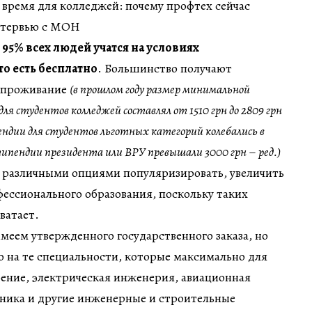
 время для колледжей: почему профтех сейчас
нтервью с МОН
95% всех людей учатся на условиях
то есть бесплатно
. Большинство получают
е проживание
(в прошлом году размер минимальной
ля студентов колледжей составлял от 1510 грн до 2809 грн
ендии для студентов льготных категорий колебались в
 стипендии президента или ВРУ превышали 3000 грн
–
ред.)
 различными опциями популяризировать, увеличить
ессионального образования, поскольку таких
ватает.
имеем утвержденного государственного заказа, но
о на те специальности, которые максимально для
ение, электрическая инженерия, авиационная
хника и другие инженерные и строительные