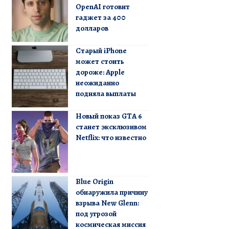
OpenAI готовит
гаджет за 400
долларов
Старый iPhone
может стоить
дороже: Apple
неожиданно
подняла выплаты
Новый показ GTA 6
станет эксклюзивом
Netflix: что известно
Blue Origin
обнаружила причину
взрыва New Glenn:
под угрозой
космическая миссия