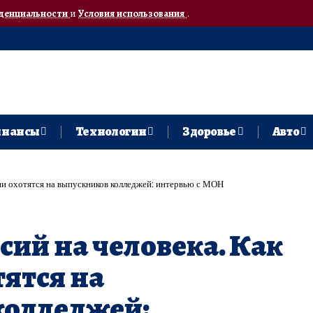
денциальности
и
Условия использования
.
нансы
Технологии
Здоровье
Авто
нии охотятся на выпускников колледжей: интервью с МОН
сий на человека. Как
ятся на
колледжей: