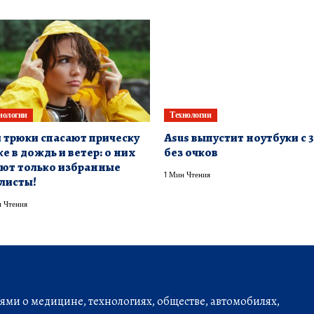
нологии
Технологии
 трюки спасают прическу
Asus выпустит ноутбуки с 
е в дождь и ветер: о них
без очков
ют только избранные
1 Мин Чтения
листы!
 Чтения
ми о медицине, технологиях, обществе, автомобилях,