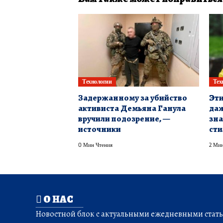
Технологии
Тех
Задержанному за убийство
Эти
активиста Демьяна Ганула
даж
вручили подозрение, —
зна
источники
сти
0 Мин Чтения
2 Мин
О НАС
Новостной блок с актуальными ежедневными статья