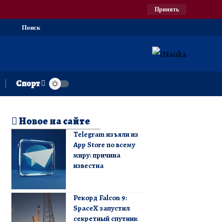
Принять
Поиск
Спорт
Новое на сайте
Telegram изъяли из
App Store по всему
миру: причина
известна
Рекорд Falcon 9:
SpaceX запустил
секретный спутник