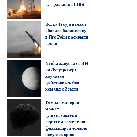
для разведки США
Когда Freyja начнет
сбивать баллистику:
в Fire Point раскрыли
сроки
Nvidia запускает ИИ
на Луну: роверы
научатся
действовать без
команд с Земли
Темная материя
может
существовать в
скрытом измерении:
физики предложили
новую теорию