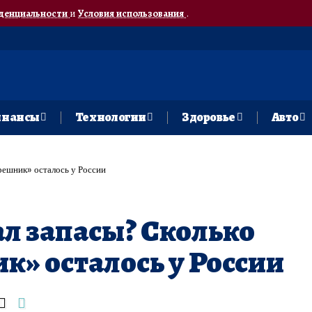
денциальности
и
Условия использования
.
нансы
Технологии
Здоровье
Авто
решник» осталось у России
л запасы? Сколько
к» осталось у России