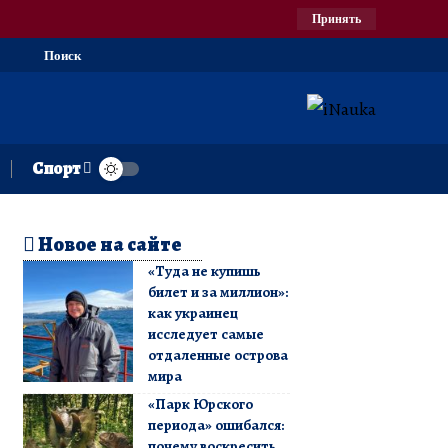
Принять
Поиск
Спорт
Новое на сайте
«Туда не купишь
билет и за миллион»:
как украинец
исследует самые
отдаленные острова
мира
«Парк Юрского
периода» ошибался:
почему воскресить