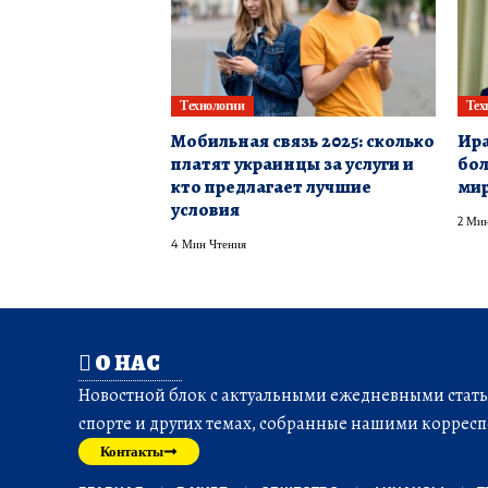
Технологии
Тех
Мобильная связь 2025: сколько
Ира
платят украинцы за услуги и
бо
кто предлагает лучшие
мир
условия
2 Мин
4 Мин Чтения
О НАС
Новостной блок с актуальными ежедневными статья
спорте и других темах, собранные нашими корресп
Контакты