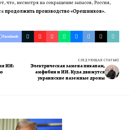
, что, несмотря на сокращение запасов, Россия,
ся
продолжить производство «Орешников».
Facebook
СЛЕДУЮЩАЯ СТАТЬЯ
ия ИИ:
Электрическая замена пикапам,
ию
амфибии и ИИ. Куда движутся
украинские наземные дроны