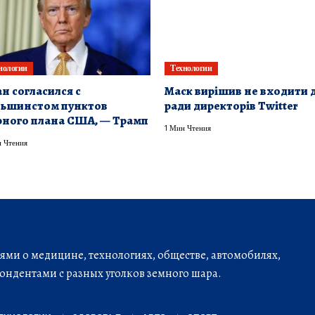
нологии
Технологии
н согласился с
Маск вирішив не входити 
льшинстом пунктов
ради директорів Twitter
ного плана США, — Трамп
1 Мин Чтения
 Чтения
ми о медицине, технологиях, обществе, автомобилях,
ондентами с разных уголков земного шара.