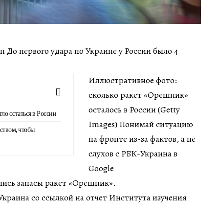
ин До первого удара по Украине у России было 4
Иллюстративное фото:
сколько ракет «Орешник»
осталось в России (Getty
о остаться в России
Images) Понимай ситуацию
ством, чтобы
на фронте из-за фактов, а не
слухов с РБК-Украина в
Google
лись запасы ракет «Орешник».
краина со ссылкой на отчет Института изучения