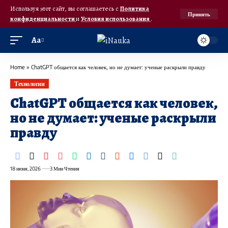
Используя этот сайт, вы соглашаетесь с
Политика
Принять
конфиденциальности
и
Условия использования
.
Аа
Home
»
ChatGPT общается как человек, но не думает: ученые раскрыли правду
Технологии
ChatGPT общается как человек,
но не думает: ученые раскрыли
правду
18 июня, 2026
3 Мин Чтения