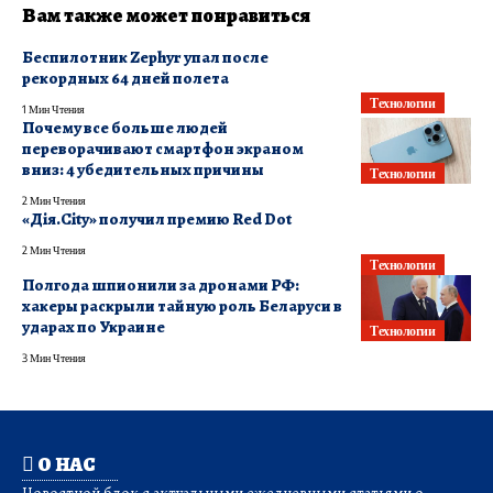
Вам также может понравиться
Беспилотник Zephyr упал после
рекордных 64 дней полета
Технологии
1 Мин Чтения
Почему все больше людей
переворачивают смартфон экраном
вниз: 4 убедительных причины
Технологии
2 Мин Чтения
«Дія.City» получил премию Red Dot
2 Мин Чтения
Технологии
Полгода шпионили за дронами РФ:
хакеры раскрыли тайную роль Беларуси в
ударах по Украине
Технологии
3 Мин Чтения
О НАС