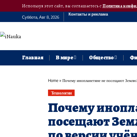
Используя этот сайт, вы соглашаетесь с
Политика конфи
Контакты и реклама
Суббота, Авг 8, 2026
Главная
В мире
Общество
Фи
Home
»
Почему инопланетяне не посещают Землю:
Технологии
Почему инопл
посещают Земл
по версии учё