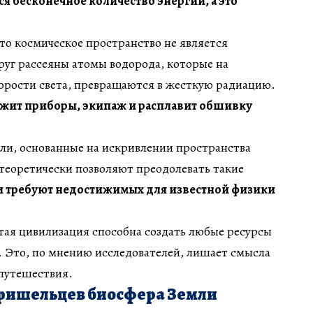
ся бесконечное количество энергии, а это
то космическое пространство не является
руг рассеяны атомы водорода, которые на
корости света, превращаются в жесткую радиацию.
жит приборы, экипаж и расплавит обшивку
ли, основанные на искривлении пространства
 теоретически позволяют преодолевать такие
и требуют недостижимых для известной физики
тая цивилизация способна создать любые ресурсы
. Это, по мнению исследователей, лишает смысла
 путешествия.
пришельцев биосфера Земли