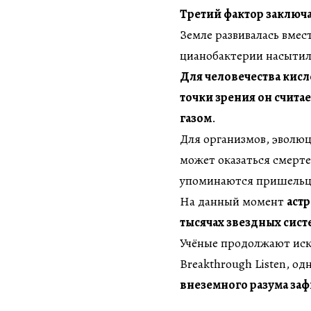
Третий фактор заключ
Земле развивалась вмест
цианобактерии насытил
Для человечества кисл
точки зрения он счит
газом
.
Для организмов, эволюц
может оказаться смерте
упоминаются пришельц
На данный момент
астр
тысячах звездных сист
Учёные продолжают иска
Breakthrough Listen, од
внеземного разума за