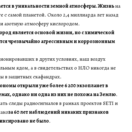
ается в уникальности земной атмосферы. Жизнь
на
е с самой планетой. Около 2,4 миллиарда лет назад
и азотную атмосферу кислородом.
ород является основой жизни, но с химической
ается чрезвычайно агрессивным и коррозионным
ионировавших в других условиях, наш воздух
льным ядом, а в свидетельствах о НЛО никогда не
ы в защитных скафандрах.
ономы открыли уже более 6 200 экзопланет в
емах, однако ни одна из них не похожа на Землю
.
ть следы радиосигналов в рамках проектов SETI и
нако
за 60 лет наблюдений никаких признаков
фиксировано не было
.