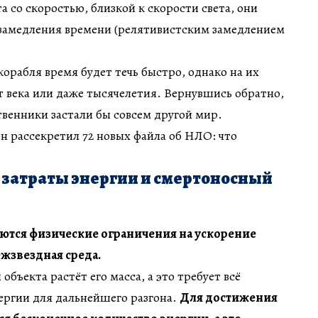
а со скоростью, близкой к скорости света, они
 замедления времени (релятивистским замедлением
корабля время будет течь быстро, однако на их
 века или даже тысячелетия. Вернувшись обратно,
венники застали бы совсем другой мир.
он рассекретил 72 новых файла об НЛО: что
атраты энергии и смертоносный
ются физические ограничения на ускорение
ежзвездная среда.
объекта растёт его масса, а это требует всё
ергии для дальнейшего разгона.
Для достижения