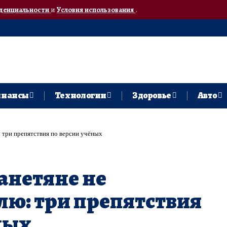
денциальности
и
Условия использования
.
нансы
Технологии
Здоровье
Авто
 три препятствия по версии учёных
анетяне не
ю: три препятствия
ных