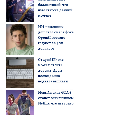
баллистикой: что
известно на данный
момент
ИИ-помощник
дешевле смартфона:
OpenAI готовит
гаджет за 400
долларов
Старый iPhone
может стоить
дороже: Apple
неожиданно
подняла выплаты
Новый показ GTA 6
станет эксклюзивом
Netflix: что известно