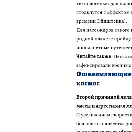
технологиями для полёт
столкнутся с эффектом
времени Эйнштейна).
Для пассажиров такого 
родной планете пройдут
инопланетные путешест
Читайте также
: Пентаг
зафиксировали военные
Ошеломляющие з
космос
Второй причиной явля
массы и агрессивная м
С увеличением скорости 
большего количества эн