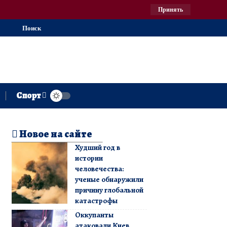
Принять
Поиск
Спорт
Новое на сайте
Худший год в
истории
человечества:
ученые обнаружили
причину глобальной
катастрофы
Оккупанты
атаковали Киев