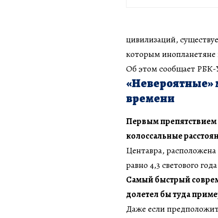
цивилизаций, существу
которым инопланетяне н
Об этом сообщает РБК-У
«Невероятные» 
времени
Первым препятствием
колоссальные расстоян
Центавра, расположена 
равно 4,3 светового года
Самый быстрый соврем
долетел бы туда пример
Даже если предположит