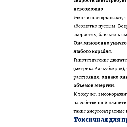
скорости света требует
невозможно
.
Учёные подчеркивают, ч
абсолютно пустым. Вок
скоростях, близких к с
Она мгновенно уничто
любого корабля
.
Гипотетические двигате
(метрика Алькубьерре),
расстояния,
однако он
объемов энергии
.
К тому же, высокоразви
на собственной планете
такие энергозатратные
Токсичная для 