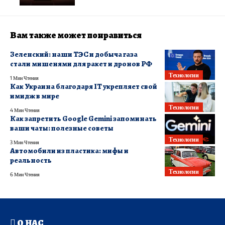
Вам также может понравиться
Зеленский: наши ТЭС и добыча газа
стали мишенями для ракет и дронов РФ
Технологии
1 Мин Чтения
Как Украина благодаря IT укрепляет свой
имидж в мире
Технологии
4 Мин Чтения
Как запретить Google Gemini запоминать
ваши чаты: полезные советы
Технологии
3 Мин Чтения
Автомобили из пластика: мифы и
реальность
Технологии
6 Мин Чтения
О НАС