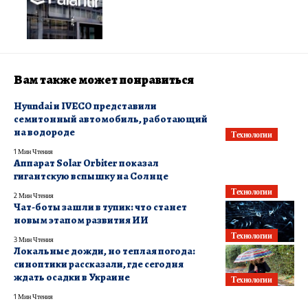
Вам также может понравиться
Hyundai и IVECO представили
семитонный автомобиль, работающий
на водороде
Технологии
1 Мин Чтения
Аппарат Solar Orbiter показал
гигантскую вспышку на Солнце
Технологии
2 Мин Чтения
Чат-боты зашли в тупик: что станет
новым этапом развития ИИ
Технологии
3 Мин Чтения
Локальные дожди, но теплая погода:
синоптики рассказали, где сегодня
ждать осадки в Украине
Технологии
1 Мин Чтения