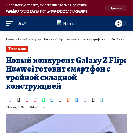
Используя этот сайт, вы соглашаетесь с
Политика
Принять
конфиденциальности
и
Условия использования
.
Аа
Home
»
Новый конкурент Galaxy Z Flip: Huawei готовит смартфон с тройной складной конструкцией
Технологии
Новый конкурент Galaxy Z Flip:
Huawei готовит смартфон с
тройной складной
конструкцией
19 июня, 2026
3 Мин Чтения