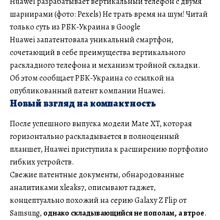
Huawei разрабатывает вертикальный телефон с двумя
шарнирами (фото: Pexels) Не трать время на шум! Читай
только суть из РБК-Украина в Google
Huawei запатентовала уникальный смартфон,
сочетающий в себе преимущества вертикального
раскладного телефона и механизм тройной складки.
Об этом сообщает РБК-Украина со ссылкой на
опубликованный патент компании Huawei.
Новый взгляд на компактность
После успешного выпуска модели Mate XT, которая
горизонтально раскладывается в полноценный
планшет, Huawei приступила к расширению портфолио
гибких устройств.
Свежие патентные документы, обнародованные
аналитиками xleaks7, описывают гаджет,
концептуально похожий на серию Galaxy Z Flip от
Samsung,
однако складывающийся не пополам, а втрое
.