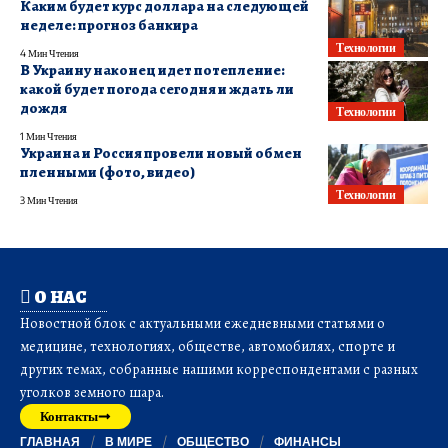
Каким будет курс доллара на следующей
неделе: прогноз банкира
Технологии
4 Мин Чтения
В Украину наконец идет потепление:
какой будет погода сегодня и ждать ли
дождя
Технологии
1 Мин Чтения
Украина и Россия провели новый обмен
пленными (фото, видео)
Технологии
3 Мин Чтения
О НАС
Новостной блок с актуальными ежедневными статьями о
медицине, технологиях, обществе, автомобилях, спорте и
других темах, собранные нашими корреспондентами с разных
уголков земного шара.
Контакты
ГЛАВНАЯ
В МИРЕ
ОБЩЕСТВО
ФИНАНСЫ