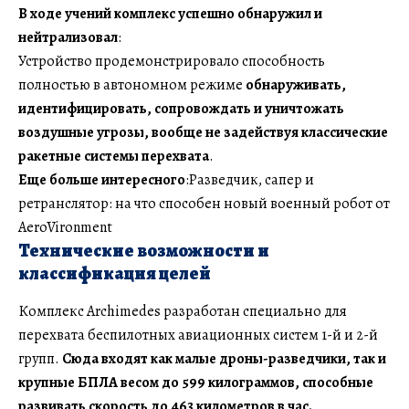
В ходе учений комплекс успешно обнаружил и
нейтрализовал
:
Устройство продемонстрировало способность
полностью в автономном режиме
обнаруживать,
идентифицировать, сопровождать и уничтожать
воздушные угрозы, вообще не задействуя классические
ракетные системы перехвата
.
Еще больше интересного
:Разведчик, сапер и
ретранслятор: на что способен новый военный робот от
AeroVironment
Технические возможности и
классификация целей
Комплекс Archimedes разработан специально для
перехвата беспилотных авиационных систем 1-й и 2-й
групп.
Сюда входят как малые дроны-разведчики, так и
крупные БПЛА весом до 599 килограммов, способные
развивать скорость до 463 километров в час.