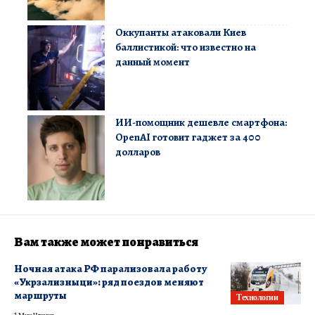
Оккупанты атаковали Киев
баллистикой: что известно на
данный момент
ИИ-помощник дешевле смартфона:
OpenAI готовит гаджет за 400
долларов
Вам также может понравиться
Ночная атака РФ парализовала работу
«Укрзализныци»: ряд поездов меняют
маршруты
Технологии
1 Мин Чтения