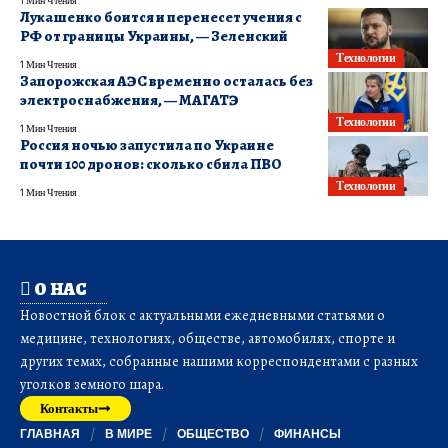
Лукашенко боится и перенесет учения с
РФ от границы Украины, — Зеленский
Технологии
1 Мин Чтения
Запорожская АЭС временно осталась без
электроснабжения, — МАГАТЭ
Технологии
1 Мин Чтения
Россия ночью запустила по Украине
почти 100 дронов: сколько сбила ПВО
Технологии
1 Мин Чтения
О НАС
Новостной блок с актуальными ежедневными статьями о
медицине, технологиях, обществе, автомобилях, спорте и
других темах, собранные нашими корреспондентами с разных
уголков земного шара.
Контакты
ГЛАВНАЯ
В МИРЕ
ОБЩЕСТВО
ФИНАНСЫ