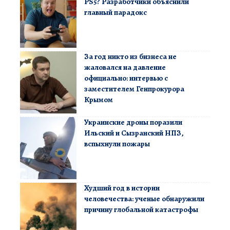
PS5? Разработчики объяснили
главный парадокс
За год никто из бизнеса не
жаловался на давление
официально: интервью с
заместителем Генпрокурора
Крымом
Украинские дроны поразили
Ильский и Сызранский НПЗ,
вспыхнули пожары
Худший год в истории
человечества: ученые обнаружили
причину глобальной катастрофы