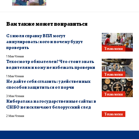
Вам также может понравиться
С 1 июля справку ВПЛ могут
аннулировать: кого и почему будут
проверять
Технологии
1 Мин Чтения
Техосмотр обязателен? Что стоит знать
водителям и кому не избежать проверки
Технологии
1 Мин Чтения
Не дайте себя сглазить: 7 действенных
способов защититься от порчи
Технологии
3 Мин Чтения
Кибератака на государственные сайты: в
СНБО не исключают белорусский след
Технологии
2 Мин Чтения