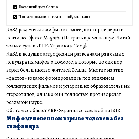
Настоящий цвет Солнца
Пояс астероидов совсем не такой, как в кино
NASA развенчала мифы о космосе, в которые верили
почти все (фото: Magnific) Не трать время на шум! Читай
только суть из РБК-Украина в Google
NASA и ведущие астрофизики развенчали ряд самых
популярных мифов о космосе, в которые до сих пор
верит большинство жителей Земли. Многие из этих
«фактов» годами формировались под влиянием
голливудских фильмов и устаревших образовательных
стереотипов, однако они полностью противоречат
реальной науке.
Об этом сообщает РБК-Украина со ссылкой на BGR.
Миф о мгновенном взрыве человека без
скафандра
Одно из самых любимых кинематографических