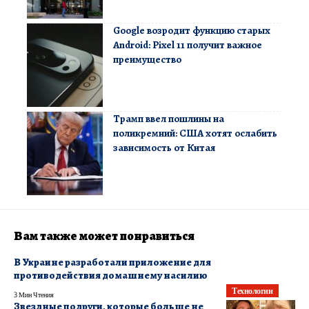
Google возродит функцию старых
Android: Pixel 11 получит важное
преимущество
Трамп ввел пошлины на
поликремний: США хотят ослабить
зависимость от Китая
Вам также может понравиться
В Украине разработали приложение для
противодействия домашнему насилию
Технологии
3 Мин Чтения
Звездные подруги, которые больше не