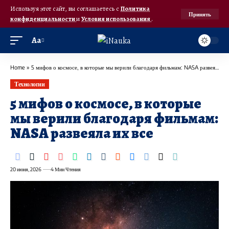
Используя этот сайт, вы соглашаетесь с
Политика
Принять
конфиденциальности
и
Условия использования
.
Аа
Home
»
5 мифов о космосе, в которые мы верили благодаря фильмам: NASA развеяла их все
Технологии
5 мифов о космосе, в которые
мы верили благодаря фильмам:
NASA развеяла их все
20 июня, 2026
4 Мин Чтения