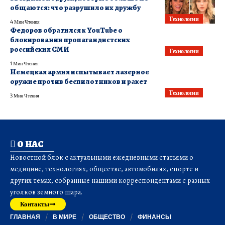
общаются: что разрушило их дружбу
Технологии
4 Мин Чтения
Федоров обратился к YouTube о
блокировании пропагандистских
российских СМИ
Технологии
1 Мин Чтения
Немецкая армия испытывает лазерное
оружие против беспилотников и ракет
Технологии
3 Мин Чтения
О НАС
Новостной блок с актуальными ежедневными статьями о
медицине, технологиях, обществе, автомобилях, спорте и
других темах, собранные нашими корреспондентами с разных
уголков земного шара.
Контакты
ГЛАВНАЯ
В МИРЕ
ОБЩЕСТВО
ФИНАНСЫ