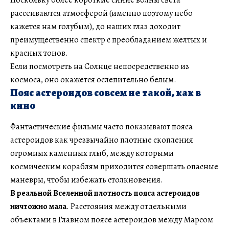
Поскольку более короткие синие волны света
рассеиваются атмосферой (именно поэтому небо
кажется нам голубым), до наших глаз доходит
преимущественно спектр с преобладанием желтых и
красных тонов.
Если посмотреть на Солнце непосредственно из
космоса, оно окажется ослепительно белым.
Пояс астероидов совсем не такой, как в
кино
Фантастические фильмы часто показывают пояса
астероидов как чрезвычайно плотные скопления
огромных каменных глыб, между которыми
космическим кораблям приходится совершать опасные
маневры, чтобы избежать столкновения.
В реальной Вселенной плотность пояса астероидов
ничтожно мала
. Расстояния между отдельными
объектами в Главном поясе астероидов между Марсом