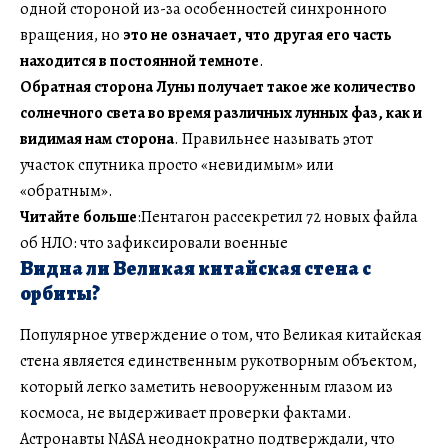
одной стороной из-за особенностей синхронного
вращения, но
это не означает, что другая его часть
находится в постоянной темноте
.
Обратная сторона Луны получает такое же количество
солнечного света во время различных лунных фаз, как и
видимая нам сторона
. Правильнее называть этот
участок спутника просто «невидимым» или
«обратным».
Читайте больше
:Пентагон рассекретил 72 новых файла
об НЛО: что зафиксировали военные
Видна ли Великая китайская стена с
орбиты?
Популярное утверждение о том, что Великая китайская
стена является единственным рукотворным объектом,
который легко заметить невооруженным глазом из
космоса, не выдерживает проверки фактами.
Астронавты NASA неоднократно подтверждали, что