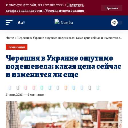
Используя этот сайт, вы соглашаетесь с
Политика
Принять
конфиденциальности
и
Условия использования
.
Аа
Home
»
Черешня в Украине ощутимо подешевела: какая цена сейчас и изменится ли еще
Технологии
Черешня в Украине ощутимо
подешевела: какая цена сейчас
и изменится ли еще
21 июня, 2026
3 Мин Чтения