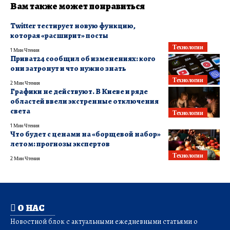
Вам также может понравиться
Twitter тестирует новую функцию,
которая «расширит» посты
Технологии
1 Мин Чтения
Приват24 сообщил об изменениях: кого
они затронут и что нужно знать
Технологии
2 Мин Чтения
Графики не действуют. В Киеве и ряде
областей ввели экстренные отключения
света
Технологии
1 Мин Чтения
Что будет с ценами на «борщевой набор»
летом: прогнозы экспертов
Технологии
2 Мин Чтения
О НАС
Новостной блок с актуальными ежедневными статьями о