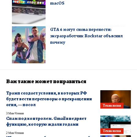
macOS
GTA 6 могут снова перенести:
эксразработчик Rockstar объяснил
почему
Вам также может понравиться
Трамп создает условия, в которых РФ
будет вести переговоры о прекращении
огня, — посол
Технологии
3 Мин Чтения
Спам под контролем. Gmail внедряет
функцию, которую ждали годами
Технологии
2 Мин Чтения