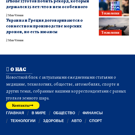
iPhone 17 готов побить рекорд, который
держался 15 лет: что в нем особенного
Технологии
2 Мин Чтения
Украина и Греция договариваются о
совместном производстве морских
дронов, но есть нюансы
Технологии
2 Мин Чтения
О НАС
Новостной блок с актуальными ежедневными статьями о
медицине, технологиях, обществе, автомобилях, спорте и
других темах, собранные нашими корреспондентами с разных
уголков земного шара.
Контакты
ГЛАВНАЯ
В МИРЕ
ОБЩЕСТВО
ФИНАНСЫ
ТЕХНОЛОГИИ
ЗДОРОВЬЕ
АВТО
СПОРТ