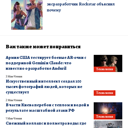
эксразработчик Rockstar объяснил
почему
Вам также может понравиться
Армия США тестирует боевые AR-очки с
поддержкой Gemini и Claude: что
известно о разработке Anduril
Технологии
3 Мин Чтения
Искусственный интеллект создал 100
тысяч фотографий людей, которых не
существует
Технологии
2 Мин Чтения
В части Киева перебои с теплом и водой в
результате масштабной атаки РФ
Технологии
1 Мин Чтения
Снежный коллапс и полметра воды: где