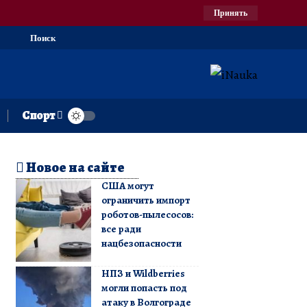
Принять
Поиск
Спорт
Новое на сайте
США могут
ограничить импорт
роботов-пылесосов:
все ради
нацбезопасности
НПЗ и Wildberries
могли попасть под
атаку в Волгограде