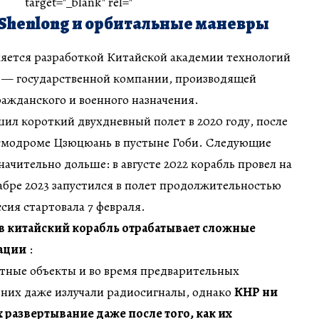
target="_blank" rel="
Shenlong и орбитальные маневры
ляется разработкой Китайской академии технологий
) — государственной компании, производящей
ажданского и военного назначения.
ил короткий двухдневный полет в 2020 году, после
осмодроме Цзюцюань в пустыне Гоби. Следующие
ачительно дольше: в августе 2022 корабль провел на
екабре 2023 запустился в полет продолжительностью
сия стартовала 7 февраля.
в китайский корабль отрабатывает сложные
ации
:
стные объекты и во время предварительных
 них даже излучали радиосигналы, однако
КНР ни
 развертывание даже после того, как их