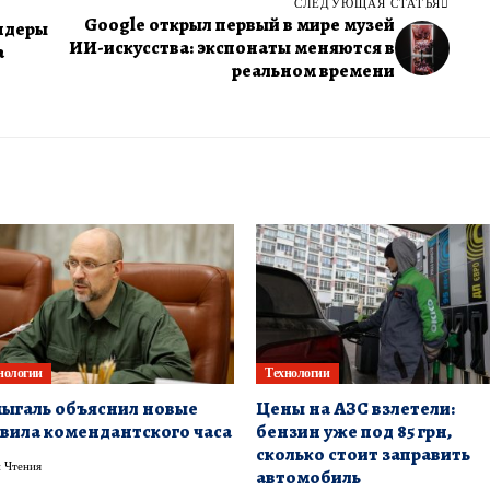
СЛЕДУЮЩАЯ СТАТЬЯ
Google открыл первый в мире музей
ендеры
ИИ-искусства: экспонаты меняются в
а
реальном времени
нологии
Технологии
галь объяснил новые
Цены на АЗС взлетели:
вила комендантского часа
бензин уже под 85 грн,
сколько стоит заправить
 Чтения
автомобиль