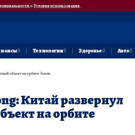
денциальности
и
Условия использования
.
нансы
Технологии
Здоровье
Авто
стный объект на орбите Земли
ong: Китай развернул
бъект на орбите