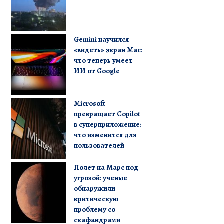
Gemini научился
«видеть» экран Mac:
что теперь умеет
ИИ от Google
Microsoft
превращает Copilot
в суперприложение:
что изменится для
пользователей
Полет на Марс под
угрозой: ученые
обнаружили
критическую
проблему со
скафандрами