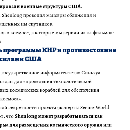
ировали военные структуры США.
 Shenlong проводил маневры сближения и
пущенных им спутников.
фов о космосе, в которые мы верили из-за фильмов:
х
ь программы КНР и противостояние
 силами США
 государственное информагентство Синьхуа
 создан для «проведения технологической
вых космических кораблей для обеспечения
 космоса».
ной секретности проекта эксперты Secure World
т, что
Shenlong может разрабатываться как
рма для размещения космического оружия
или