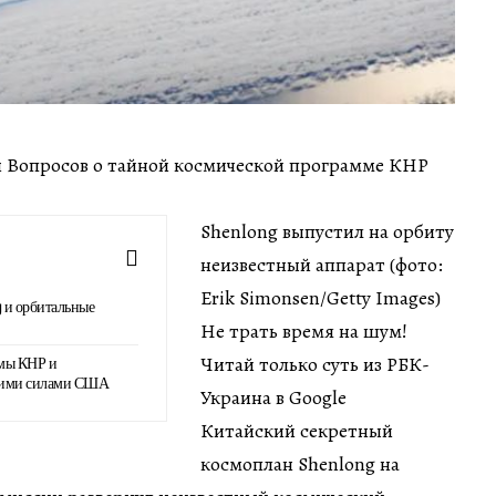
мин Вопросов о тайной космической программе КНР
Shenlong выпустил на орбиту
неизвестный аппарат (фото:
Erik Simonsen/Getty Images)
 и орбитальные
Не трать время на шум!
Читай только суть из РБК-
ммы КНР и
скими силами США
Украина в Google
Китайский секретный
космоплан Shenlong на