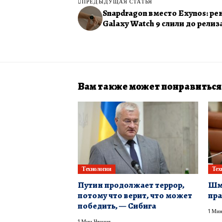
ПРЕДЫДУЩАЯ СТАТЬЯ
Snapdragon вместо Exynos: р
Galaxy Watch 9 слили до релиз
Вам также может понравиться
Технологии
Тех
Путин продолжает террор,
Шмы
потому что верит, что может
пра
победить, — Сибига
1 Мин
1 Мин Чтения