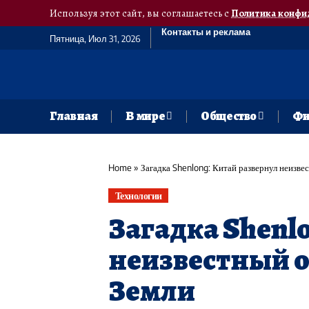
Используя этот сайт, вы соглашаетесь с
Политика конфи
Контакты и реклама
Пятница, Июл 31, 2026
Главная
В мире
Общество
Фи
Home
»
Загадка Shenlong: Китай развернул неизве
Технологии
Загадка Shenl
неизвестный о
Земли