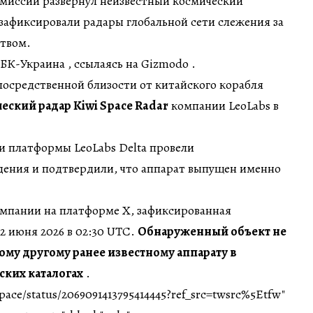
 миссии развернул неизвестный космический
зафиксировали радары глобальной сети слежения за
твом.
К-Украина , ссылаясь на Gizmodo .
посредственной близости от китайского корабля
ский радар Kiwi Space Radar
компании LeoLabs в
и платформы LeoLabs Delta провели
ения и подтвердили, что аппарат выпущен именно
мпании на платформе X, зафиксированная
2 июня 2026 в 02:30 UTC.
Обнаруженный объект не
ому другому ранее известному аппарату в
ких каталогах
.
pace/status/2069091413795414445?ref_src=twsrc%5Etfw"