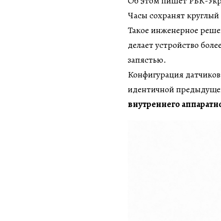
Об этом пишет РБК-Укра
Часы сохранят круглый 
Такое инженерное решен
делает устройство боле
запястью.
Конфигурация датчиков
идентичной предыдущей
внутреннего аппаратн