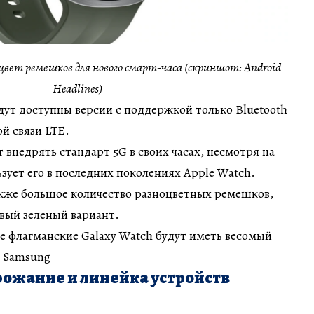
вет ремешков для нового смарт-часа (скриншот: Android
Headlines)
дут доступны версии с поддержкой только Bluetooth
й связи LTE.
 внедрять стандарт 5G в своих часах, несмотря на
ьзует его в последних поколениях Apple Watch.
акже большое количество разноцветных ремешков,
вый зеленый вариант.
е флагманские Galaxy Watch будут иметь весомый
т Samsung
ожание и линейка устройств