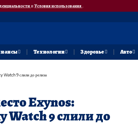
денциальности
и
Условия использования
.
нансы
Технологии
Здоровье
Авто
y Watch 9 слили до релиза
есто Exynos:
y Watch 9 слили до