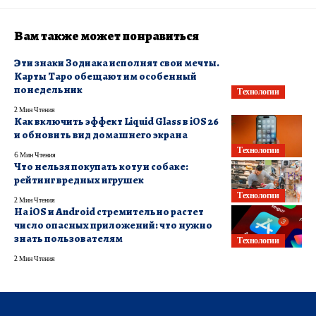
Вам также может понравиться
Эти знаки Зодиака исполнят свои мечты.
Карты Таро обещают им особенный
понедельник
Технологии
2 Мин Чтения
Как включить эффект Liquid Glass в iOS 26
и обновить вид домашнего экрана
Технологии
6 Мин Чтения
Что нельзя покупать коту и собаке:
рейтинг вредных игрушек
Технологии
2 Мин Чтения
На iOS и Android стремительно растет
число опасных приложений: что нужно
знать пользователям
Технологии
2 Мин Чтения