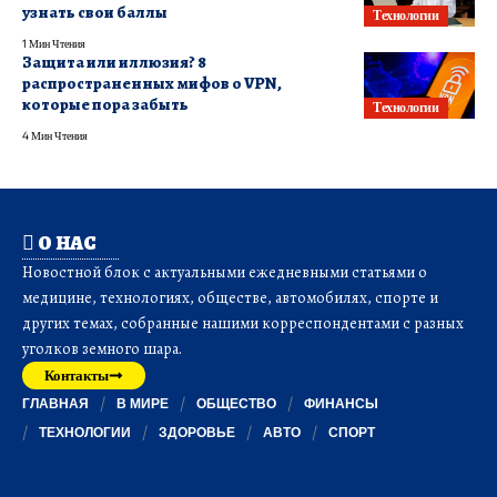
узнать свои баллы
Технологии
1 Мин Чтения
Защита или иллюзия? 8
распространенных мифов о VPN,
которые пора забыть
Технологии
4 Мин Чтения
О НАС
Новостной блок с актуальными ежедневными статьями о
медицине, технологиях, обществе, автомобилях, спорте и
других темах, собранные нашими корреспондентами с разных
уголков земного шара.
Контакты
ГЛАВНАЯ
В МИРЕ
ОБЩЕСТВО
ФИНАНСЫ
ТЕХНОЛОГИИ
ЗДОРОВЬЕ
АВТО
СПОРТ