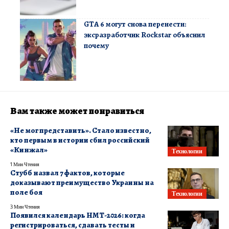
GTA 6 могут снова перенести:
эксразработчик Rockstar объяснил
почему
Вам также может понравиться
«Не мог представить». Стало известно,
кто первым в истории сбил российский
«Кинжал»
Технологии
1 Мин Чтения
Стубб назвал 7 фактов, которые
доказывают преимущество Украины на
поле боя
Технологии
3 Мин Чтения
Появился календарь НМТ-2026: когда
регистрироваться, сдавать тесты и