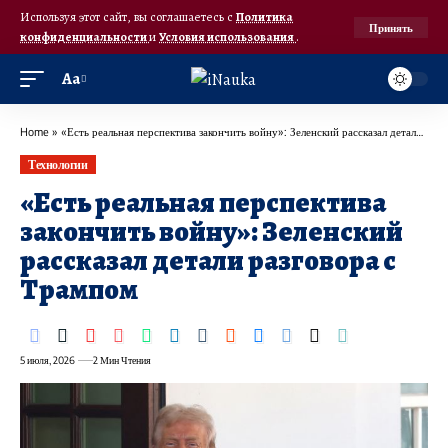
Используя этот сайт, вы соглашаетесь с
Политика
Принять
конфиденциальности
и
Условия использования
.
Аа
Home
»
«Есть реальная перспектива закончить войну»: Зеленский рассказал детали разговора с Трампом
Технологии
«Есть реальная перспектива
закончить войну»: Зеленский
рассказал детали разговора с
Трампом
5 июля, 2026
2 Мин Чтения