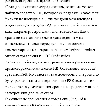
радиоэлектронного противодействия.
«Если дрон использует радиосвязь, то всегда может
найтись средство РЭБ, которое ее подавит. С законами
физики не поспоришь. Если же дрон независим от
радиосвязи, то средства РЭБ против него бессильны –
как, например, с дронами на оптоволокне. Или с
дронами с автоматическим донаведением на
финальном отрезке перед целью», – отметил в
комментарии РБК–Украина Максим Тефтул, Product
owner направления РЭБ TAF Industries.
Он также добавил, что неограниченный этическими
предостережениями людей ИИ, безусловно, победит
средства РЭБ. Но вслед за этим достаточно оперативно
будут разработаны альтернативные РЭБ технологии
физического уничтожения дронов посредством вывода
электроники дрона из строя.
Технические специалисты компании BlueBird в
комментарии РБК–Украина добавляют, что