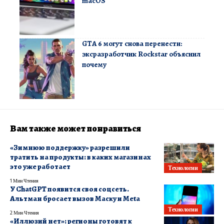
macOS
GTA 6 могут снова перенести:
эксразработчик Rockstar объяснил
почему
Вам также может понравиться
«Зимнюю поддержку» разрешили
тратить на продукты: в каких магазинах
это уже работает
Технологии
1 Мин Чтения
У ChatGPT появится своя соцсеть.
Альтман бросает вызов Маску и Meta
Технологии
2 Мин Чтения
«Иллюзий нет»: регионы готовят к