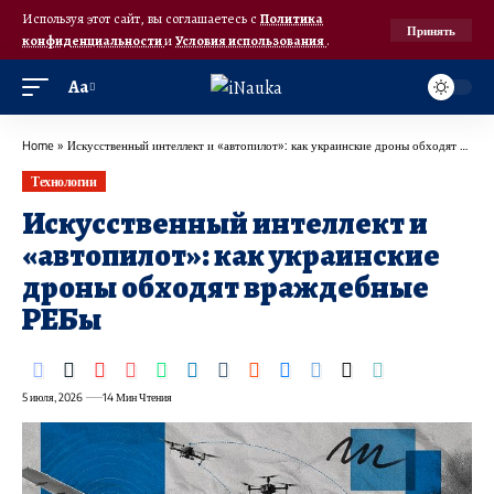
Используя этот сайт, вы соглашаетесь с
Политика
Принять
конфиденциальности
и
Условия использования
.
Аа
Home
»
Искусственный интеллект и «автопилот»: как украинские дроны обходят враждебные РЕБы
Технологии
Искусственный интеллект и
«автопилот»: как украинские
дроны обходят враждебные
РЕБы
5 июля, 2026
14 Мин Чтения