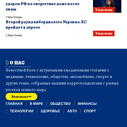
ударам РФ по энергетике даже после
зимы
Технологии
1 Мин Чтения
Второй раунд кибердиалога Украина-ЕС
пройдет в апреле
Технологии
2 Мин Чтения
О НАС
Новостной блок с актуальными ежедневными статьями о
медицине, технологиях, обществе, автомобилях, спорте и
других темах, собранные нашими корреспондентами с разных
уголков земного шара.
Контакты
ГЛАВНАЯ
В МИРЕ
ОБЩЕСТВО
ФИНАНСЫ
ТЕХНОЛОГИИ
ЗДОРОВЬЕ
АВТО
СПОРТ