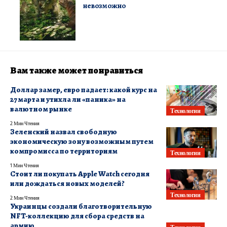
невозможно
Вам также может понравиться
Доллар замер, евро падает: какой курс на
27 марта и утихла ли «паника» на
валютном рынке
Технологии
2 Мин Чтения
Зеленский назвал свободную
экономическую зону возможным путем
компромисса по территориям
Технологии
1 Мин Чтения
Стоит ли покупать Apple Watch сегодня
или дождаться новых моделей?
Технологии
2 Мин Чтения
Украинцы создали благотворительную
NFT-коллекцию для сбора средств на
армию