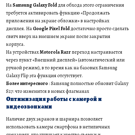
На
Samsung Galaxy Fold
для обхода этого ограничения
требуется активировать функцию «Продолжать
приложения на экране обложки» в настройках
дисплея. На
Google Pixel Fold
достаточно просто сделать
свитч вверх на внешнем экране после закрытия
корпуса.
На устройствах
Motorola Razr
переход настраивается
через пункт «Внешний дисплей» (автоматический или
ручной режим), в то время как на базовых Samsung
Galaxy Flip эта функция отсутствует.
Более интересного
: Samsung полностью обновит Galaxy
S27: что изменится в новых флагманах
Оптимизация работы с камерой и
видеозвонками
Наличие двух экранов и шарнира позволяет
использовать камеры смартфона в нетипичных
сценариях, что улучшает качество съемки и