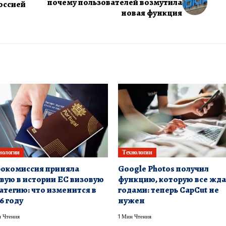
почему пользователей возмутила
оссией
новая функция
нологии
Технологии
окомиссия приняла
Google Photos получил
вую в истории ЕС визовую
функцию, которую все жд
атегию: что изменится в
годами: теперь CapCut не
6 году
нужен
 Чтения
1 Мин Чтения