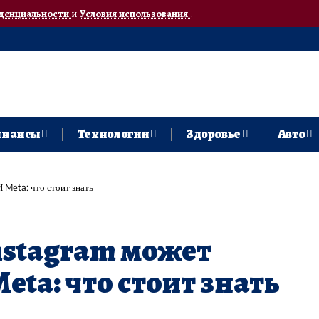
денциальности
и
Условия использования
.
нансы
Технологии
Здоровье
Авто
 Meta: что стоит знать
nstagram может
ta: что стоит знать