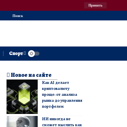
Принять
Поиск
Спорт
Новое на сайте
Как AI делает
криптовалюту
проще: от анализа
рынка до управления
портфелем
ИИ никогда не
сможет мыслить как