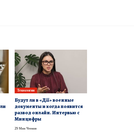
Технологии
Будут ли в «Дії» военные
али
документы и когда появится
развод онлайн. Интервью с
Минцифры
29 Мин Чтения