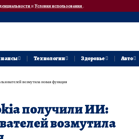
денциальности
и
Условия использования
.
нансы
Технологии
Здоровье
Авто
льзователей возмутила новая функция
kia получили ИИ:
вателей возмутила
я