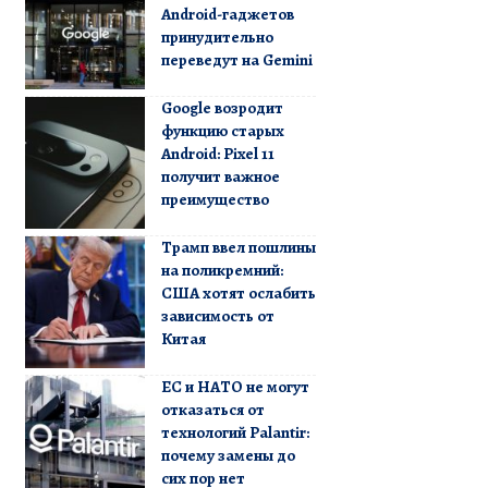
Android-гаджетов
принудительно
переведут на Gemini
Google возродит
функцию старых
Android: Pixel 11
получит важное
преимущество
Трамп ввел пошлины
на поликремний:
США хотят ослабить
зависимость от
Китая
ЕС и НАТО не могут
отказаться от
технологий Palantir:
почему замены до
сих пор нет