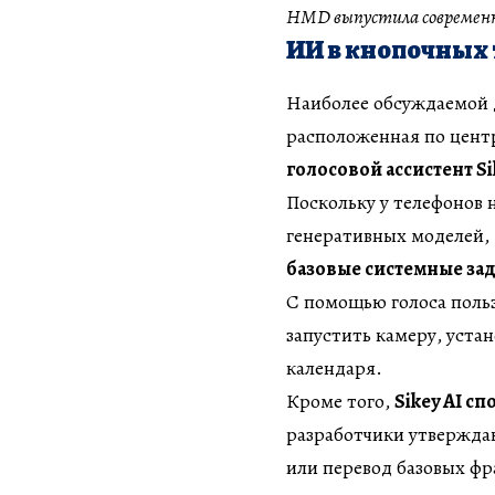
HMD выпустила современны
ИИ в кнопочных
Наиболее обсуждаемой 
расположенная по цент
голосовой ассистент Sik
Поскольку у телефонов
генеративных моделей,
базовые системные за
С помощью голоса польз
запустить камеру, уста
календаря.
Кроме того,
Sikey AI с
разработчики утвержда
или перевод базовых фр