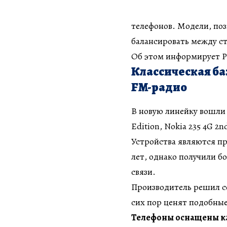
телефонов. Модели, по
балансировать между с
Об этом информирует РБ
Классическая ба
FM-радио
В новую линейку вошли ч
Edition, Nokia 235 4G 2n
Устройства являются 
лет, однако получили б
связи.
Производитель решил со
сих пор ценят подобны
Телефоны оснащены кл