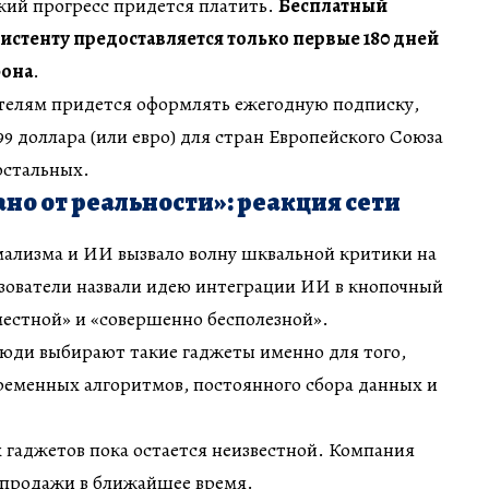
кий прогресс придется платить.
Бесплатный
систенту предоставляется только первые 180 дней
фона
.
телям придется оформлять ежегодную подписку,
99 доллара (или евро) для стран Европейского Союза
 остальных.
ано от реальности»: реакция сети
ализма и ИИ вызвало волну шквальной критики на
ьзователи назвали идею интеграции ИИ в кнопочный
местной» и «совершенно бесполезной».
люди выбирают такие гаджеты именно для того,
ременных алгоритмов, постоянного сбора данных и
 гаджетов пока остается неизвестной. Компания
продажи в ближайшее время.