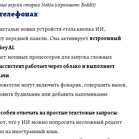
е версии старых Nokia (скриншот: Reddit)
 телефонах
деталью новых устройств стала кнопка ИИ,
ру передней панели. Она активирует
встроенный
ey AI.
 нет мощных процессоров для запуска сложных
ассистент работает через облако и выполняет
дачи
.
ователи могут включить фонарик, совершить вызов,
новить будильник или добавить напоминание
пособен отвечать на простые текстовые запросы
:
ют, что у ИИ можно попросить несложный рецепт
аз на иностранный язык.