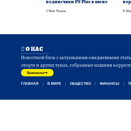
подписчики PS Plus в июне
пер
3 Мин Чтения
8 Ми
О НАС
Новостной блок с актуальными ежедневными статья
спорте и других темах, собранные нашими корресп
Контакты
ГЛАВНАЯ
В МИРЕ
ОБЩЕСТВО
ФИНАНСЫ
Т