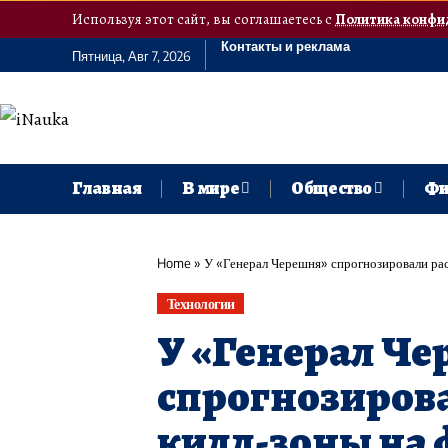
Используя этот сайт, вы соглашаетесь с
Политика конфи
Контакты и реклама
Пятница, Авг 7, 2026
Главная
В мире
Общество
Фи
Home
»
У «Генерал Черешня» спрогнозировали ра
Технологии
У «Генерал Ч
спрогнозиров
килл-зоны на