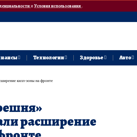
денциальности
и
Условия использования
.
нансы
Технологии
Здоровье
Авто
сширение килл-зоны на фронте
ерешня»
али расширение
 фронте