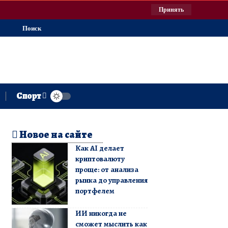
Принять
Поиск
Спорт
Новое на сайте
Как AI делает
криптовалюту
проще: от анализа
рынка до управления
портфелем
ИИ никогда не
сможет мыслить как