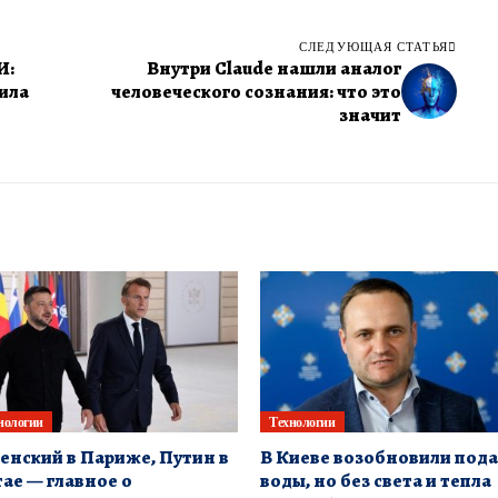
СЛЕДУЮЩАЯ СТАТЬЯ
И:
Внутри Claude нашли аналог
ила
человеческого сознания: что это
значит
нологии
Технологии
енский в Париже, Путин в
В Киеве возобновили пода
ае — главное о
воды, но без света и тепла